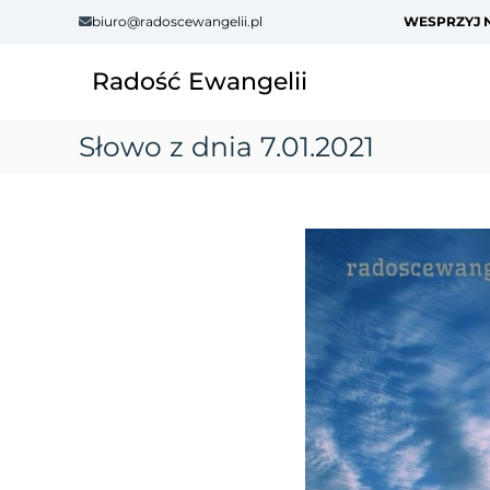
S
biuro@radoscewangelii.pl
WESPRZYJ N
k
i
Radość Ewangelii
p
t
o
Słowo z dnia 7.01.2021
c
o
n
t
e
n
t