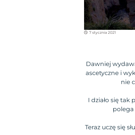
7 stycznia 2021
Dawniej wydawał
ascetyczne i w
nie 
I działo się tak
polega
Teraz uczę się sł