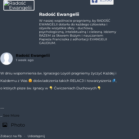
Radość Ewangelii
W naszej wspólnocie pragniemy, by RADOŚĆ
EWANGELII dotarła do każdego człowieka i
ożywiła wszystkie sfery - duchową,
psychologiczną, intelektualną i cielesną. Idziemy
RAZEM za Słowem Bożym i nauczaniem
Papieża Franciszka z adhortacji EVANGELII
GAUDIUM.
Radość Ewangelii
1 week ago
W dniu wspomnienia św. Ignacego Loyoli pragniemy życzyć Każdej i
Każdemu z Was
doświadczenia takich RELACJI i towarzyszenia
,
o których pisze św. Ignacy w
Ćwiczeniach Duchowych
---
...
See More
Photo
Zobacz na Fb
·
Udostępnij