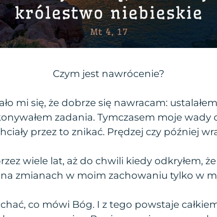
Czym jest nawrócenie?
o mi się, że dobrze się nawracam: ustalałem
ykonywałem zadania. Tymczasem moje wady c
chciały przez to znikać. Prędzej czy później wra
 przez wiele lat, aż do chwili kiedy odkryłem, 
 na zmianach w moim zachowaniu tylko w my
uchać, co mówi Bóg. I z tego powstaje całkiem