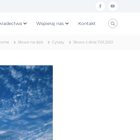
f
y
a
o
wiadectwa
Wspieraj nas
Kontakt
c
u
e
t
Home
Słowo na dziś
Cytaty
Słowo z dnia 7.01.2021
b
u
o
b
o
e
k