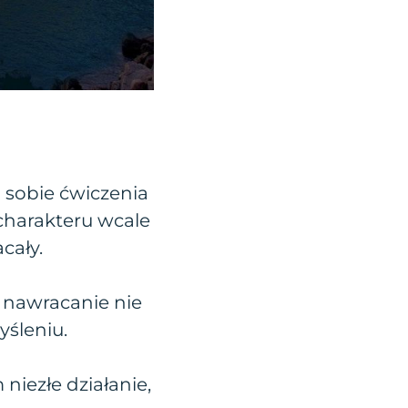
 sobie ćwiczenia
harakteru wcale
cały.
że nawracanie nie
śleniu.
 niezłe działanie,