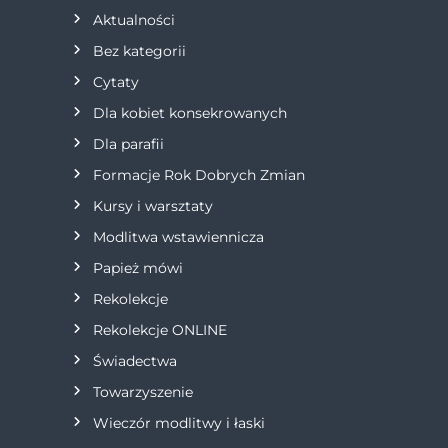
a
Aktualności
Bez kategorii
c
Cytaty
j
Dla kobiet konsekrowanych
Dla parafii
a
Formacje Rok Dobrych Zmian
w
Kursy i warsztaty
Modlitwa wstawiennicza
p
Papież mówi
i
Rekolekcje
s
Rekolekcje ONLINE
Świadectwa
u
Towarzyszenie
Wieczór modlitwy i łaski