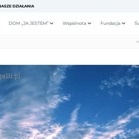
ASZE DZIAŁANIA
DOM „JA JESTEM”
Wspólnota
Fundacja
Ś