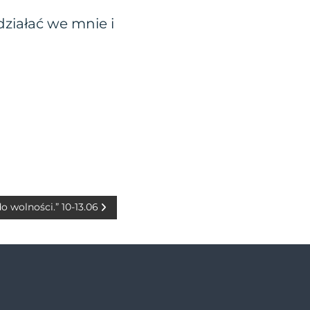
działać we mnie i
 wolności.” 10-13.06