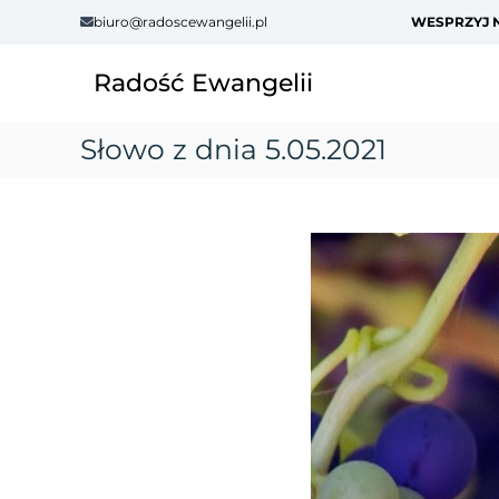
S
biuro@radoscewangelii.pl
WESPRZYJ N
k
i
Radość Ewangelii
p
t
o
Słowo z dnia 5.05.2021
c
o
n
t
e
n
t