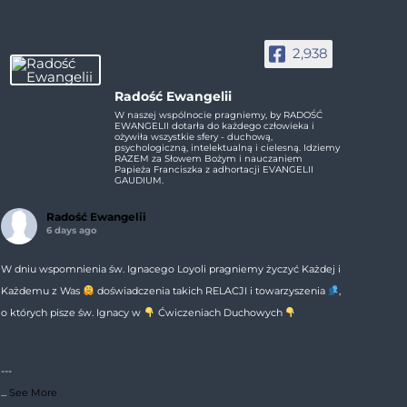
2,938
Radość Ewangelii
W naszej wspólnocie pragniemy, by RADOŚĆ
EWANGELII dotarła do każdego człowieka i
ożywiła wszystkie sfery - duchową,
psychologiczną, intelektualną i cielesną. Idziemy
RAZEM za Słowem Bożym i nauczaniem
Papieża Franciszka z adhortacji EVANGELII
GAUDIUM.
Radość Ewangelii
6 days ago
W dniu wspomnienia św. Ignacego Loyoli pragniemy życzyć Każdej i
Każdemu z Was
doświadczenia takich RELACJI i towarzyszenia
,
o których pisze św. Ignacy w
Ćwiczeniach Duchowych
---
...
See More