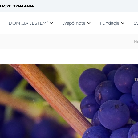
ASZE DZIAŁANIA
DOM „JA JESTEM”
Wspólnota
Fundacja
Ś
H