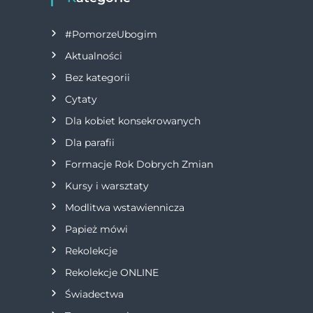
g
#PomorzeUbogim
a
Aktualności
Bez kategorii
c
Cytaty
j
Dla kobiet konsekrowanych
Dla parafii
a
Formacje Rok Dobrych Zmian
w
Kursy i warsztaty
Modlitwa wstawiennicza
p
Papież mówi
i
Rekolekcje
s
Rekolekcje ONLINE
Świadectwa
u