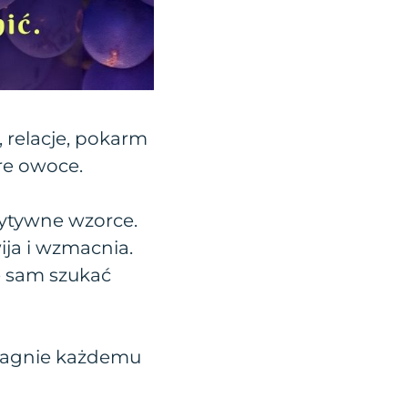
 relacje, pokarm
re owoce.
zytywne wzorce.
ija i wzmacnia.
e sam szukać
Pragnie każdemu