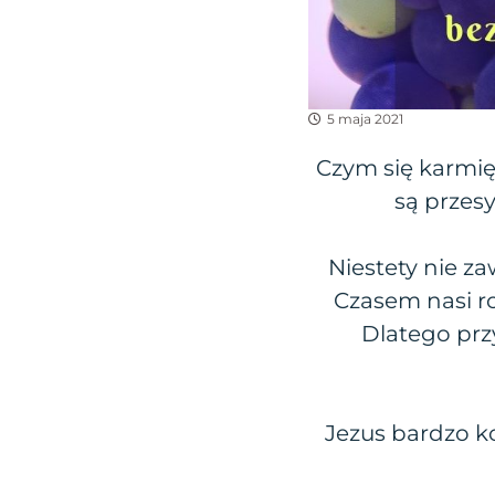
5 maja 2021
Czym się karmię
są przes
Niestety nie z
Czasem nasi ro
Dlatego prz
Jezus bardzo k