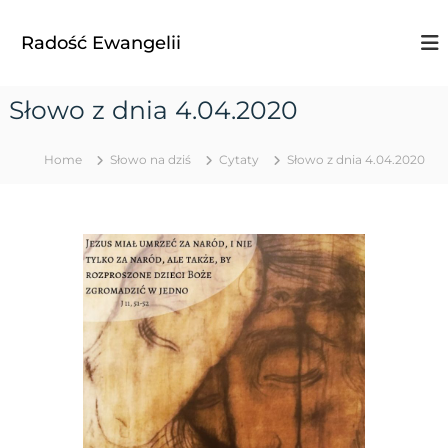
S
k
Radość Ewangelii
i
p
t
Słowo z dnia 4.04.2020
o
c
o
Home
Słowo na dziś
Cytaty
Słowo z dnia 4.04.2020
n
t
e
n
t