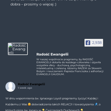
dobra – prosimy o więcej :)
2,938
Radość Ewangelii
W naszej wspólnocie pragniemy, by RADOŚĆ
EWANGELII dotarła do każdego człowieka i ożywiła
wszystkie sfery - duchową, psychologiczną,
intelektualną i cielesną. Idziemy RAZEM za Słowem
Bożym i nauczaniem Papieża Franciszka z adhortacji
EVANGELII GAUDIUM.
Radość Ewangelii
1 week ago
W dniu wspomnienia św. Ignacego Loyoli pragniemy życzyć Każdej i
Każdemu z Was
doświadczenia takich RELACJI i towarzyszenia
, o
których pisze św. Ignacy w
Ćwiczeniach Duchowych