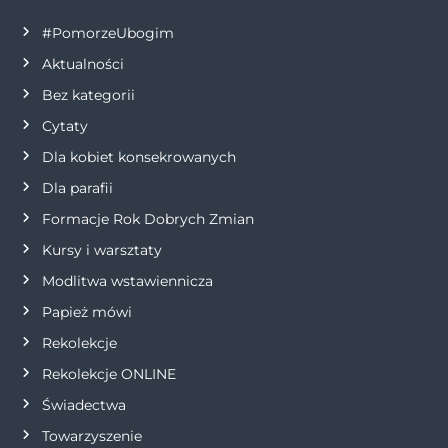
c
#PomorzeUbogim
Aktualności
j
Bez kategorii
a
Cytaty
Dla kobiet konsekrowanych
w
Dla parafii
p
Formacje Rok Dobrych Zmian
Kursy i warsztaty
i
Modlitwa wstawiennicza
s
Papież mówi
Rekolekcje
u
Rekolekcje ONLINE
Świadectwa
Towarzyszenie