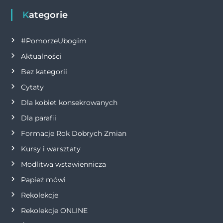
g
Kategorie
a
#PomorzeUbogim
Aktualności
c
Bez kategorii
j
Cytaty
Dla kobiet konsekrowanych
a
Dla parafii
w
Formacje Rok Dobrych Zmian
p
Kursy i warsztaty
Modlitwa wstawiennicza
i
Papież mówi
s
Rekolekcje
Rekolekcje ONLINE
u