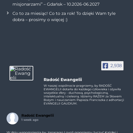
misjonarzami” – Gdańsk – 10.2026-06.2027
Co to za miesiąc! Co to za rok! To dzięki Wam tyle
dobra – prosimy o więcej :)
2,938
Radość Ewangelii
W naszej wspólnocie pragniemy, by RADOŚĆ
EWANGELII dotarła do każdego człowieka i ożywiła
wszystkie sfery - duchową, psychologiczną,
intelektualną i cielesną. Idziemy RAZEM za Słowem
Bożym i nauczaniem Papieża Franciszka z adhortacji
EVANGELII GAUDIUM.
Radość Ewangelii
1 week ago
W dniu wspomnienia św. Ignacego Loyoli pragniemy życzyć Każdej i