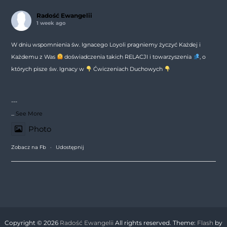
Radość Ewangelii
1 week ago
W dniu wspomnienia św. Ignacego Loyoli pragniemy życzyć Każdej i
Każdemu z Was
doświadczenia takich RELACJI i towarzyszenia
, o
których pisze św. Ignacy w
Ćwiczeniach Duchowych
---
...
See More
Photo
Zobacz na Fb
·
Udostępnij
Copyright © 2026
Radość Ewangelii
All rights reserved. Theme:
Flash
by