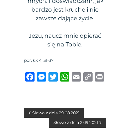
innych. I doświadczam, jak
bardzo jest kruche i nie
zawsze dające życie.
Jezu, naucz mnie opierać
się na Tobie.
por. Łk 4, 31-37
F
M
T
W
E
C
P
a
e
w
h
m
o
ri
c
ss
it
at
ai
p
n
e
e
te
s
l
y
t
b
n
r
A
Li
N
Słowo z dnia 29.08.2021
o
g
p
n
Słowo z dnia 2.09.2021
a