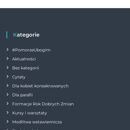
o
er
p
k
w
k
i
g
Kategorie
a
#PomorzeUbogim
Aktualności
c
Bez kategorii
j
Cytaty
Dla kobiet konsekrowanych
a
Dla parafii
w
Formacje Rok Dobrych Zmian
p
Kursy i warsztaty
Modlitwa wstawiennicza
i