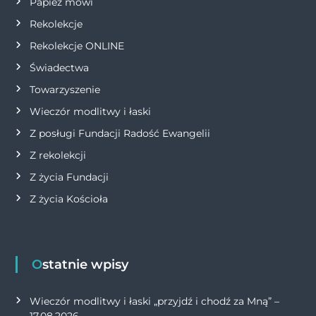
Papież mówi
s
Rekolekcje
Rekolekcje ONLINE
u
Świadectwa
Towarzyszenie
Wieczór modlitwy i łaski
Z posługi Fundacji Radość Ewangelii
Z rekolekcji
Z życia Fundacji
Z życia Kościoła
Ostatnie wpisy
Wieczór modlitwy i łaski „przyjdź i chodź za Mną” –
17.08.2026