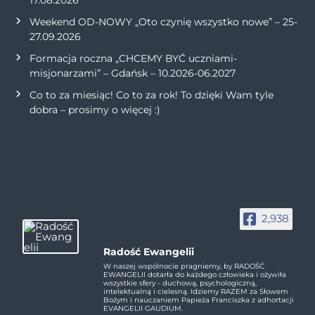
Weekend OD-NOWY „Oto czynię wszystko nowe” – 25-
27.09.2026
Formacja roczna „CHCEMY BYĆ uczniami-
misjonarzami” – Gdańsk – 10.2026-06.2027
Co to za miesiąc! Co to za rok! To dzięki Wam tyle
dobra – prosimy o więcej :)
2,938
Radość Ewangelii
W naszej wspólnocie pragniemy, by RADOŚĆ
EWANGELII dotarła do każdego człowieka i ożywiła
wszystkie sfery - duchową, psychologiczną,
intelektualną i cielesną. Idziemy RAZEM za Słowem
Bożym i nauczaniem Papieża Franciszka z adhortacji
EVANGELII GAUDIUM.