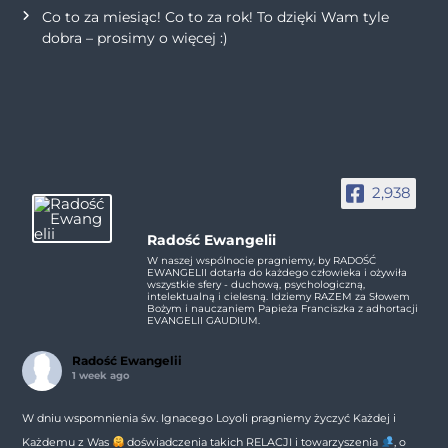
Co to za miesiąc! Co to za rok! To dzięki Wam tyle
dobra – prosimy o więcej :)
2,938
Radość Ewangelii
W naszej wspólnocie pragniemy, by RADOŚĆ
EWANGELII dotarła do każdego człowieka i ożywiła
wszystkie sfery - duchową, psychologiczną,
intelektualną i cielesną. Idziemy RAZEM za Słowem
Bożym i nauczaniem Papieża Franciszka z adhortacji
EVANGELII GAUDIUM.
Radość Ewangelii
1 week ago
W dniu wspomnienia św. Ignacego Loyoli pragniemy życzyć Każdej i
Każdemu z Was
doświadczenia takich RELACJI i towarzyszenia
, o