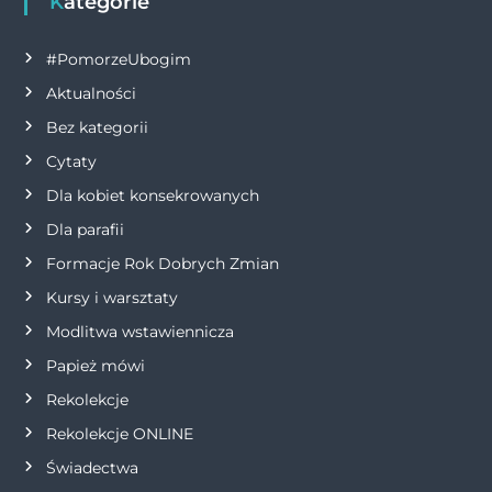
g
Kategorie
a
#PomorzeUbogim
Aktualności
c
Bez kategorii
j
Cytaty
Dla kobiet konsekrowanych
a
Dla parafii
w
Formacje Rok Dobrych Zmian
p
Kursy i warsztaty
Modlitwa wstawiennicza
i
Papież mówi
s
Rekolekcje
Rekolekcje ONLINE
u
Świadectwa