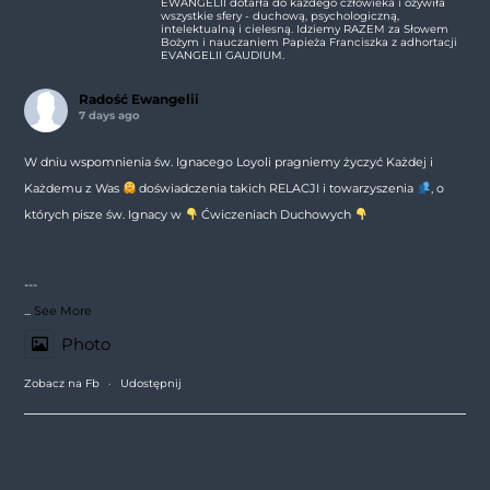
EWANGELII dotarła do każdego człowieka i ożywiła
wszystkie sfery - duchową, psychologiczną,
intelektualną i cielesną. Idziemy RAZEM za Słowem
Bożym i nauczaniem Papieża Franciszka z adhortacji
EVANGELII GAUDIUM.
Radość Ewangelii
7 days ago
W dniu wspomnienia św. Ignacego Loyoli pragniemy życzyć Każdej i
Każdemu z Was
doświadczenia takich RELACJI i towarzyszenia
, o
których pisze św. Ignacy w
Ćwiczeniach Duchowych
---
...
See More
Photo
Zobacz na Fb
·
Udostępnij