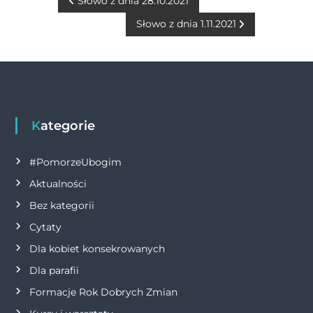
b
n
r
A
Li
N
Słowo z dnia 28.10.2021
o
g
p
n
Słowo z dnia 1.11.2021
a
o
er
p
k
w
k
i
g
Kategorie
a
#PomorzeUbogim
Aktualności
c
Bez kategorii
j
Cytaty
Dla kobiet konsekrowanych
a
Dla parafii
w
Formacje Rok Dobrych Zmian