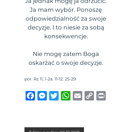
Ja jednak mogę ja odrzucić.
Ja mam wybór. Ponoszę
odpowiedzialność za swoje
decyzje. I to niesie za sobą
konsekwencje.
Nie mogę zatem Boga
oskarżać o swoje decyzje.
por. Rz 11, 1-2a. 11-12. 25-29
F
M
T
W
E
C
P
a
e
w
h
m
o
ri
c
ss
it
at
ai
p
n
e
e
te
s
l
y
t