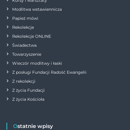
p
Kursy i warsztaty
Modlitwa wstawiennicza
i
Papież mówi
s
Rekolekcje
Rekolekcje ONLINE
u
Świadectwa
Towarzyszenie
Wieczór modlitwy i łaski
Z posługi Fundacji Radość Ewangelii
Z rekolekcji
Z życia Fundacji
Z życia Kościoła
Ostatnie wpisy