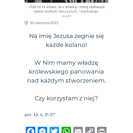
30 sierpnia 2022
Na imię Jezusa zegnie się
każde kolano!
W Nim mamy władzę
królewskiego panowania
nad każdym stworzeniem.
Czy korzystam z niej?
por. Łk 4, 31-37
F
M
T
W
E
C
P