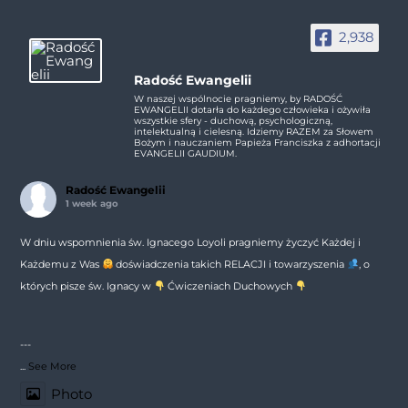
2,938
Radość Ewangelii
W naszej wspólnocie pragniemy, by RADOŚĆ
EWANGELII dotarła do każdego człowieka i ożywiła
wszystkie sfery - duchową, psychologiczną,
intelektualną i cielesną. Idziemy RAZEM za Słowem
Bożym i nauczaniem Papieża Franciszka z adhortacji
EVANGELII GAUDIUM.
Radość Ewangelii
1 week ago
W dniu wspomnienia św. Ignacego Loyoli pragniemy życzyć Każdej i
Każdemu z Was
doświadczenia takich RELACJI i towarzyszenia
, o
których pisze św. Ignacy w
Ćwiczeniach Duchowych
---
...
See More
Photo