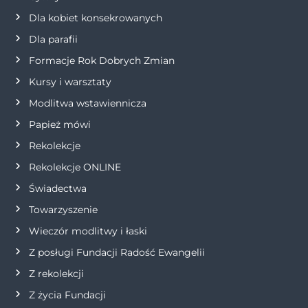
Dla kobiet konsekrowanych
a
Dla parafii
w
Formacje Rok Dobrych Zmian
p
Kursy i warsztaty
Modlitwa wstawiennicza
i
Papież mówi
s
Rekolekcje
Rekolekcje ONLINE
u
Świadectwa
Towarzyszenie
Wieczór modlitwy i łaski
Z posługi Fundacji Radość Ewangelii
Z rekolekcji
Z życia Fundacji