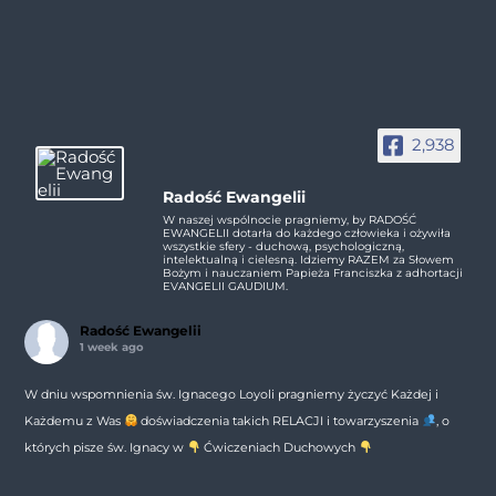
2,938
Radość Ewangelii
W naszej wspólnocie pragniemy, by RADOŚĆ
EWANGELII dotarła do każdego człowieka i ożywiła
wszystkie sfery - duchową, psychologiczną,
intelektualną i cielesną. Idziemy RAZEM za Słowem
Bożym i nauczaniem Papieża Franciszka z adhortacji
EVANGELII GAUDIUM.
Radość Ewangelii
1 week ago
W dniu wspomnienia św. Ignacego Loyoli pragniemy życzyć Każdej i
Każdemu z Was
doświadczenia takich RELACJI i towarzyszenia
, o
których pisze św. Ignacy w
Ćwiczeniach Duchowych