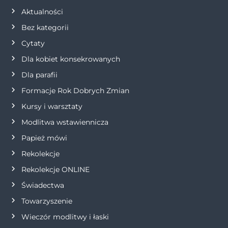
Aktualności
c
Bez kategorii
j
Cytaty
Dla kobiet konsekrowanych
a
Dla parafii
w
Formacje Rok Dobrych Zmian
p
Kursy i warsztaty
Modlitwa wstawiennicza
i
Papież mówi
s
Rekolekcje
Rekolekcje ONLINE
u
Świadectwa
Towarzyszenie
Wieczór modlitwy i łaski