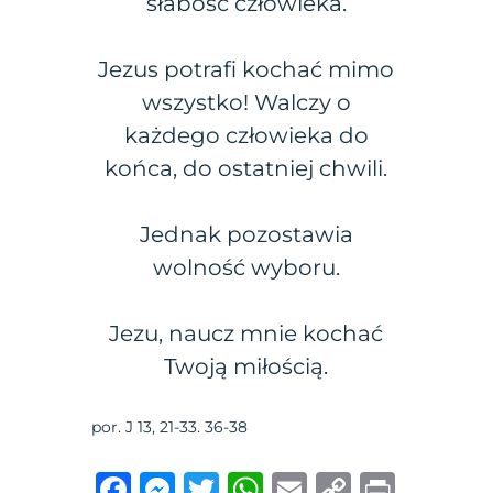
słabość człowieka.
Jezus potrafi kochać mimo
wszystko! Walczy o
każdego człowieka do
końca, do ostatniej chwili.
Jednak pozostawia
wolność wyboru.
Jezu, naucz mnie kochać
Twoją miłością.
por. J 13, 21-33. 36-38
F
M
T
W
E
C
P