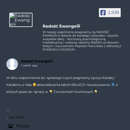
2,938
Radość Ewangelii
W naszej wspólnocie pragniemy, by RADOŚĆ
EWANGELII dotarła do każdego człowieka i ożywiła
wszystkie sfery - duchową, psychologiczną,
intelektualną i cielesną. Idziemy RAZEM za Słowem
Bożym i nauczaniem Papieża Franciszka z adhortacji
EVANGELII GAUDIUM.
Radość Ewangelii
1 week ago
W dniu wspomnienia św. Ignacego Loyoli pragniemy życzyć Każdej i
Każdemu z Was
doświadczenia takich RELACJI i towarzyszenia
, o
których pisze św. Ignacy w
Ćwiczeniach Duchowych
---
...
See More
Photo