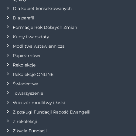
Dla kobiet konsekrowanych
a
Dla parafii
w
Formacje Rok Dobrych Zmian
p
Kursy i warsztaty
Modlitwa wstawiennicza
i
Papież mówi
s
Rekolekcje
Rekolekcje ONLINE
u
Świadectwa
Towarzyszenie
Wieczór modlitwy i łaski
Z posługi Fundacji Radość Ewangelii
Z rekolekcji
Z życia Fundacji