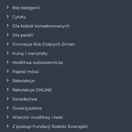
c
Bez kategorii
j
Cytaty
Dla kobiet konsekrowanych
a
Dla parafii
w
Formacje Rok Dobrych Zmian
p
Kursy i warsztaty
Modlitwa wstawiennicza
i
Papież mówi
s
Rekolekcje
Rekolekcje ONLINE
u
Świadectwa
Towarzyszenie
Wieczór modlitwy i łaski
Z posługi Fundacji Radość Ewangelii