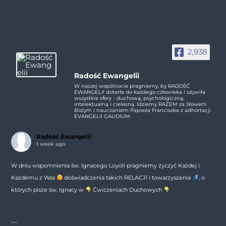
2,938
Radość Ewangelii
W naszej wspólnocie pragniemy, by RADOŚĆ
EWANGELII dotarła do każdego człowieka i ożywiła
wszystkie sfery - duchową, psychologiczną,
intelektualną i cielesną. Idziemy RAZEM za Słowem
Bożym i nauczaniem Papieża Franciszka z adhortacji
EVANGELII GAUDIUM.
Radość Ewangelii
1 week ago
W dniu wspomnienia św. Ignacego Loyoli pragniemy życzyć Każdej i
Każdemu z Was
doświadczenia takich RELACJI i towarzyszenia
, o
których pisze św. Ignacy w
Ćwiczeniach Duchowych
---