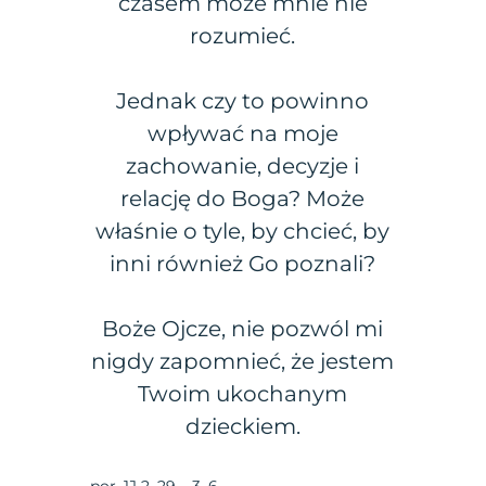
czasem może mnie nie
rozumieć.
Jednak czy to powinno
wpływać na moje
zachowanie, decyzje i
relację do Boga? Może
właśnie o tyle, by chcieć, by
inni również Go poznali?
Boże Ojcze, nie pozwól mi
nigdy zapomnieć, że jestem
Twoim ukochanym
dzieckiem.
por. 1J 2, 29 – 3, 6