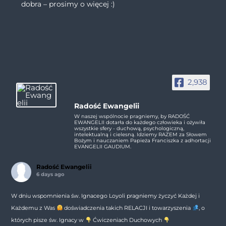
dobra – prosimy o więcej :)
2,938
Radość Ewangelii
W naszej wspólnocie pragniemy, by RADOŚĆ
EWANGELII dotarła do każdego człowieka i ożywiła
wszystkie sfery - duchową, psychologiczną,
intelektualną i cielesną. Idziemy RAZEM za Słowem
Bożym i nauczaniem Papieża Franciszka z adhortacji
EVANGELII GAUDIUM.
Radość Ewangelii
6 days ago
W dniu wspomnienia św. Ignacego Loyoli pragniemy życzyć Każdej i
Każdemu z Was
doświadczenia takich RELACJI i towarzyszenia
, o
których pisze św. Ignacy w
Ćwiczeniach Duchowych