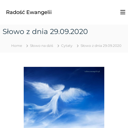
S
k
Radość Ewangelii
i
p
t
Słowo z dnia 29.09.2020
o
c
o
Home
Słowo na dziś
Cytaty
Słowo z dnia 29.09.2020
n
t
e
n
t