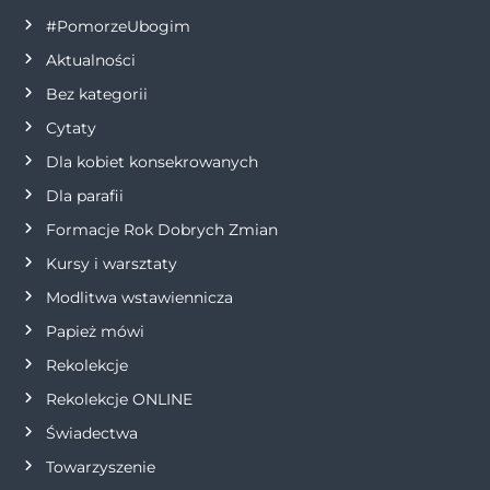
a
#PomorzeUbogim
Aktualności
c
Bez kategorii
j
Cytaty
Dla kobiet konsekrowanych
a
Dla parafii
w
Formacje Rok Dobrych Zmian
p
Kursy i warsztaty
Modlitwa wstawiennicza
i
Papież mówi
s
Rekolekcje
Rekolekcje ONLINE
u
Świadectwa
Towarzyszenie