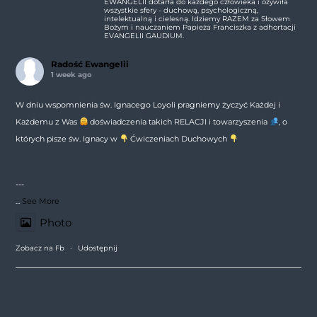
EWANGELII dotarła do każdego człowieka i ożywiła
wszystkie sfery - duchową, psychologiczną,
intelektualną i cielesną. Idziemy RAZEM za Słowem
Bożym i nauczaniem Papieża Franciszka z adhortacji
EVANGELII GAUDIUM.
Radość Ewangelii
1 week ago
W dniu wspomnienia św. Ignacego Loyoli pragniemy życzyć Każdej i
Każdemu z Was
doświadczenia takich RELACJI i towarzyszenia
, o
których pisze św. Ignacy w
Ćwiczeniach Duchowych
---
...
See More
Photo
Zobacz na Fb
·
Udostępnij