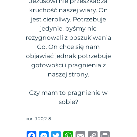
Jezusowi nie przeszkadza
kruchość naszej wiary. On
jest cierpliwy. Potrzebuje
jedynie, byśmy nie
rezygnowali z poszukiwania
Go. On chce się nam
objawiać jednak potrzebuje
gotowości i pragnienia z
naszej strony.
Czy mam to pragnienie w
sobie?
por. J 20,2-8
F
M
T
W
E
C
P