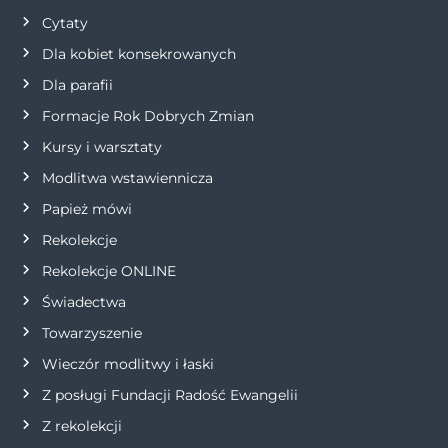
Cytaty
a
Dla kobiet konsekrowanych
w
Dla parafii
Formacje Rok Dobrych Zmian
p
Kursy i warsztaty
i
Modlitwa wstawiennicza
s
Papież mówi
Rekolekcje
u
Rekolekcje ONLINE
Świadectwa
Towarzyszenie
Wieczór modlitwy i łaski
Z posługi Fundacji Radość Ewangelii
Z rekolekcji