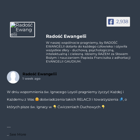
2,938
Radość Ewangelii
W naszej wspólnocie pragniemy, by RADOŚĆ
EWANGELII dotarła do każdego człowieka i ożywiła
wszystkie sfery - duchową, psychologiczną,
intelektualną i cielesną. Idziemy RAZEM za Słowem
Bożym i nauczaniem Papieża Franciszka z adhortacji
EVANGELII GAUDIUM.
Radość Ewangelii
1 week ago
W dniu wspomnienia św. Ignacego Loyoli pragniemy życzyć Każdej i
Każdemu z Was
doświadczenia takich RELACJI i towarzyszenia
, o
których pisze św. Ignacy w
Ćwiczeniach Duchowych
---
...
See More