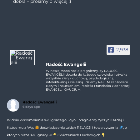
dobra – prosimy o więcej :)
2,938
Radość Ewangelii
W naszej wspólnocie pragniemy, by RADOŚĆ
EWANGELII dotarła do każdego człowieka i ożywiła
wszystkie sfery - duchową, psychologiczną,
intelektualną i cielesną. Idziemy RAZEM za Słowem
Bożym i nauczaniem Papieża Franciszka z adhortacji
EVANGELII GAUDIUM.
Radość Ewangelii
6 days ago
W dniu wspomnienia św. Ignacego Loyoli pragniemy życzyć Każdej i
Każdemu z Was
doświadczenia takich RELACJI i towarzyszenia
, o
których pisze św. Ignacy w
Ćwiczeniach Duchowych