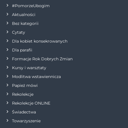
#PomorzeUbogim
c
Aktualności
j
Bez kategorii
Cytaty
a
Dla kobiet konsekrowanych
w
Dla parafii
Formacje Rok Dobrych Zmian
p
Kursy i warsztaty
i
Modlitwa wstawiennicza
s
Papież mówi
Rekolekcje
u
Rekolekcje ONLINE
Świadectwa
Towarzyszenie