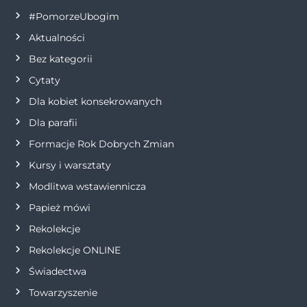
a
#PomorzeUbogim
Aktualności
c
Bez kategorii
j
Cytaty
Dla kobiet konsekrowanych
a
Dla parafii
w
Formacje Rok Dobrych Zmian
p
Kursy i warsztaty
Modlitwa wstawiennicza
i
Papież mówi
s
Rekolekcje
Rekolekcje ONLINE
u
Świadectwa
Towarzyszenie