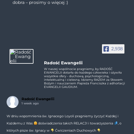
dobra – prosimy o więcej :)
2,938
Radość Ewangelii
W naszej wspólnocie pragniemy, by RADOŚĆ
EWANGELII dotarła do każdego człowieka i ożywiła
wszystkie sfery - duchową, psychologiczną,
intelektualną i cielesną. Idziemy RAZEM za Słowem
Bożym i nauczaniem Papieża Franciszka z adhortacji
EVANGELII GAUDIUM.
Radość Ewangelii
1 week ago
W dniu wspomnienia św. Ignacego Loyoli pragniemy życzyć Każdej i
Każdemu z Was
doświadczenia takich RELACJI i towarzyszenia
, o
których pisze św. Ignacy w
Ćwiczeniach Duchowych