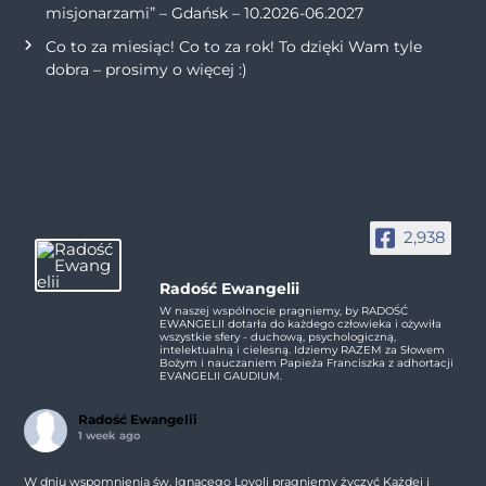
misjonarzami” – Gdańsk – 10.2026-06.2027
Co to za miesiąc! Co to za rok! To dzięki Wam tyle
dobra – prosimy o więcej :)
2,938
Radość Ewangelii
W naszej wspólnocie pragniemy, by RADOŚĆ
EWANGELII dotarła do każdego człowieka i ożywiła
wszystkie sfery - duchową, psychologiczną,
intelektualną i cielesną. Idziemy RAZEM za Słowem
Bożym i nauczaniem Papieża Franciszka z adhortacji
EVANGELII GAUDIUM.
Radość Ewangelii
1 week ago
W dniu wspomnienia św. Ignacego Loyoli pragniemy życzyć Każdej i