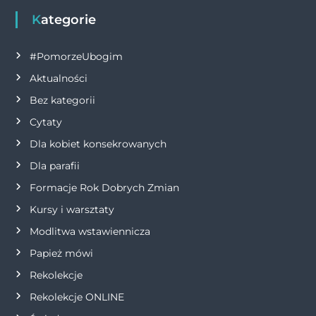
g
Kategorie
a
#PomorzeUbogim
c
Aktualności
j
Bez kategorii
Cytaty
a
Dla kobiet konsekrowanych
w
Dla parafii
Formacje Rok Dobrych Zmian
p
Kursy i warsztaty
i
Modlitwa wstawiennicza
s
Papież mówi
Rekolekcje
u
Rekolekcje ONLINE