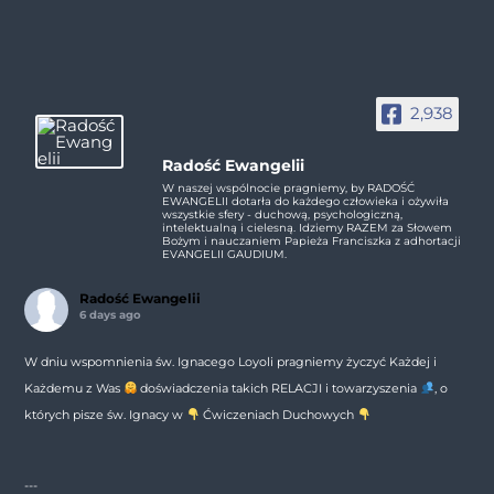
2,938
Radość Ewangelii
W naszej wspólnocie pragniemy, by RADOŚĆ
EWANGELII dotarła do każdego człowieka i ożywiła
wszystkie sfery - duchową, psychologiczną,
intelektualną i cielesną. Idziemy RAZEM za Słowem
Bożym i nauczaniem Papieża Franciszka z adhortacji
EVANGELII GAUDIUM.
Radość Ewangelii
6 days ago
W dniu wspomnienia św. Ignacego Loyoli pragniemy życzyć Każdej i
Każdemu z Was
doświadczenia takich RELACJI i towarzyszenia
, o
których pisze św. Ignacy w
Ćwiczeniach Duchowych
---