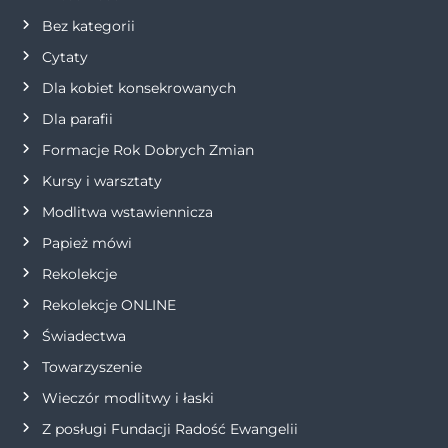
c
Bez kategorii
j
Cytaty
Dla kobiet konsekrowanych
a
Dla parafii
w
Formacje Rok Dobrych Zmian
p
Kursy i warsztaty
Modlitwa wstawiennicza
i
Papież mówi
s
Rekolekcje
Rekolekcje ONLINE
u
Świadectwa
Towarzyszenie
Wieczór modlitwy i łaski
Z posługi Fundacji Radość Ewangelii