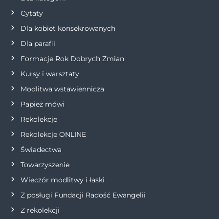
j
Cytaty
Dla kobiet konsekrowanych
a
Dla parafii
w
Formacje Rok Dobrych Zmian
p
Kursy i warsztaty
Modlitwa wstawiennicza
i
Papież mówi
s
Rekolekcje
Rekolekcje ONLINE
u
Świadectwa
Towarzyszenie
Wieczór modlitwy i łaski
Z posługi Fundacji Radość Ewangelii
Z rekolekcji