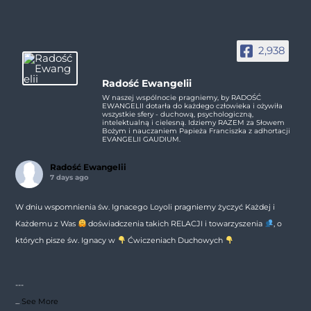
2,938
Radość Ewangelii
W naszej wspólnocie pragniemy, by RADOŚĆ
EWANGELII dotarła do każdego człowieka i ożywiła
wszystkie sfery - duchową, psychologiczną,
intelektualną i cielesną. Idziemy RAZEM za Słowem
Bożym i nauczaniem Papieża Franciszka z adhortacji
EVANGELII GAUDIUM.
Radość Ewangelii
7 days ago
W dniu wspomnienia św. Ignacego Loyoli pragniemy życzyć Każdej i
Każdemu z Was
doświadczenia takich RELACJI i towarzyszenia
, o
których pisze św. Ignacy w
Ćwiczeniach Duchowych
---
...
See More