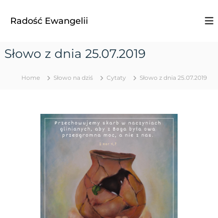
S
k
Radość Ewangelii
i
p
t
Słowo z dnia 25.07.2019
o
c
o
Home
Słowo na dziś
Cytaty
Słowo z dnia 25.07.2019
n
t
e
n
t