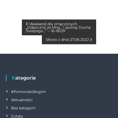
c
ss
it
at
ai
p
n
e
e
te
s
l
y
t
b
n
r
A
Li
N
Weekend dla zmęczonych
„Odpocznij ze Mną… i poznaj Ducha
o
g
p
n
Świętego…” – 16-18.09
a
o
er
p
k
Słowo z dnia 27.06.2022
w
k
i
g
Kategorie
a
#PomorzeUbogim
c
Aktualności
j
Bez kategorii
Cytaty