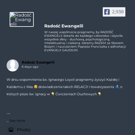
2,938
Radość Ewangelii
W naszej wspólnocie pragniemy, by RADOŚĆ
EWANGELII dotarła do każdego człowieka i ożywiła
wszystkie sfery - duchową, psychologiczną,
intelektualną i cielesną. Idziemy RAZEM za Słowem
Bożym i nauczaniem Papieża Franciszka z adhortacji
EVANGELII GAUDIUM.
Radość Ewangelii
6 days ago
W dniu wspomnienia św. Ignacego Loyoli pragniemy życzyć Każdej i
Każdemu z Was
doświadczenia takich RELACJI i towarzyszenia
, o
których pisze św. Ignacy w
Ćwiczeniach Duchowych
---
...
See More
Photo