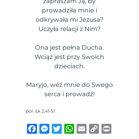
zapraszam Ją, by
prowadziła mnie i
odkrywała mi Jezusa?
Uczyła relacji z Nim?
Ona jest pełna Ducha.
Wciąż jest przy Swoich
dzieciach.
Maryjo, weź mnie do Swego
serca i prowadź!
por. Łk 2,41-51
F
M
T
W
E
C
P
a
e
w
h
m
o
ri