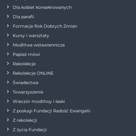
a
Dla kobiet konsekrowanych
w
Dla parafii
Formacje Rok Dobrych Zmian
p
Kursy i warsztaty
i
Modlitwa wstawiennicza
s
Papież mówi
Rekolekcje
u
Rekolekcje ONLINE
Świadectwa
Towarzyszenie
Wieczór modlitwy i łaski
Z posługi Fundacji Radość Ewangelii
Z rekolekcji
Z życia Fundacji