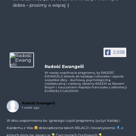
dobra – prosimy o więcej :)
2,938
Radość Ewangelii
W naszej wspólnocie pragniemy, by RADOŚĆ
EWANGELII dotarła do każdego człowieka i ożywiła
wszystkie sfery - duchową, psychologiczną,
intelektualną i cielesną. Idziemy RAZEM za Słowem
Bożym i nauczaniem Papieża Franciszka z adhortacji
EVANGELII GAUDIUM.
Radość Ewangelii
1 week ago
W dniu wspomnienia św. Ignacego Loyoli pragniemy życzyć Każdej i
Każdemu z Was
doświadczenia takich RELACJI i towarzyszenia
, o
których pisze św. Ignacy w
Ćwiczeniach Duchowych