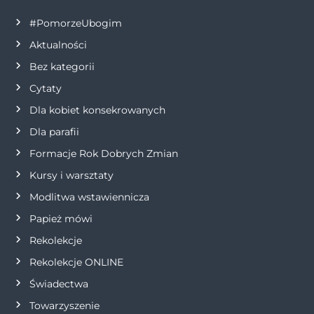
c
#PomorzeUbogim
Aktualności
j
Bez kategorii
a
Cytaty
Dla kobiet konsekrowanych
w
Dla parafii
p
Formacje Rok Dobrych Zmian
Kursy i warsztaty
i
Modlitwa wstawiennicza
s
Papież mówi
Rekolekcje
u
Rekolekcje ONLINE
Świadectwa
Towarzyszenie