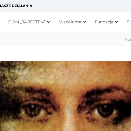
ASZE DZIAŁANIA
DOM „JA JESTEM”
Wspólnota
Fundacja
Ś
Ho