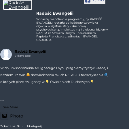
Radość Ewangelii
W naszej wspólnocie pragniemy, by RADOŚĆ
EWANGELII dotarła do każdego człowieka i
ożywiła wszystkie sfery - duchową,
psychologiczną, intelektualną i cielesną. Idziemy
RAZEM za Słowem Bożym i nauczaniem
Papieża Franciszka z adhortacji EVANGELII
GAUDIUM.
Radość Ewangelii
7 days ago
W dniu wspomnienia św. Ignacego Loyoli pragniemy życzyć Każdej i
Każdemu z Was
doświadczenia takich RELACJI i towarzyszenia
,
o których pisze św. Ignacy w
Ćwiczeniach Duchowych
---
...
See More
Photo
Zobacz na Fb
·
Udostępnij