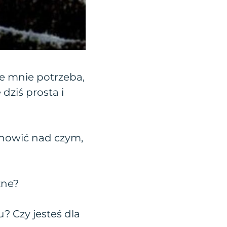
we mnie potrzeba,
dziś prosta i
tanowić nad czym,
żne?
? Czy jesteś dla