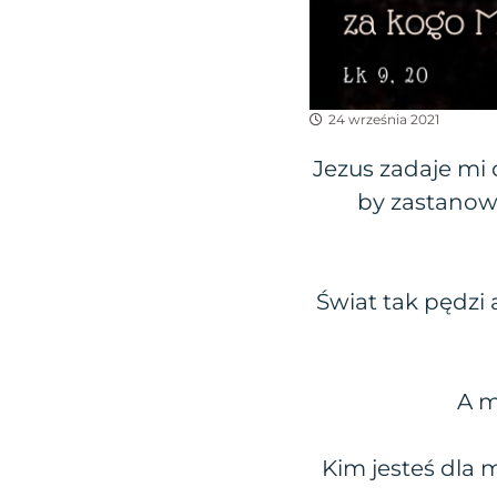
24 września 2021
Jezus zadaje mi 
by zastanowi
Świat tak pędzi 
A m
Kim jesteś dla 