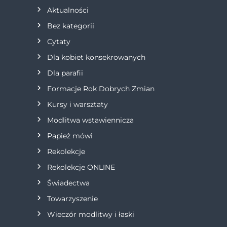
a
Aktualności
Bez kategorii
c
Cytaty
j
Dla kobiet konsekrowanych
Dla parafii
a
Formacje Rok Dobrych Zmian
w
Kursy i warsztaty
Modlitwa wstawiennicza
p
Papież mówi
i
Rekolekcje
s
Rekolekcje ONLINE
Świadectwa
u
Towarzyszenie
Wieczór modlitwy i łaski