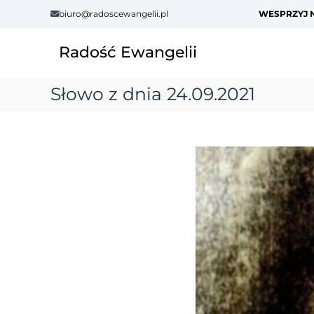
S
biuro@radoscewangelii.pl
WESPRZYJ N
k
i
Radość Ewangelii
p
t
o
Słowo z dnia 24.09.2021
c
o
n
t
e
n
t