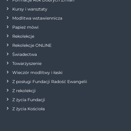
p
Kursy i warsztaty
Modlitwa wstawiennicza
i
Papież mówi
s
Rekolekcje
Rekolekcje ONLINE
u
Świadectwa
Towarzyszenie
Wieczór modlitwy i łaski
Z posługi Fundacji Radość Ewangelii
Z rekolekcji
Z życia Fundacji
Z życia Kościoła