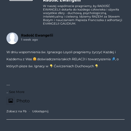
W naszej wspólnocie pragniemy, by RADOŚĆ
EWANGELII dotarła do każdego człowieka i ożywiła
wszystkie sfery - duchową, psychologiczną,
intelektualną i cielesną. Idziemy RAZEM za Słowem
Bożym i nauczaniem Papieża Franciszka z adhortacji
EVANGELII GAUDIUM.
Radość Ewangelii
1 week ago
W dniu wspomnienia św. Ignacego Loyoli pragniemy życzyć Każdej i
Każdemu z Was
doświadczenia takich RELACJI i towarzyszenia
, o
których pisze św. Ignacy w
Ćwiczeniach Duchowych
---
...
See More
Photo
Zobacz na Fb
·
Udostępnij