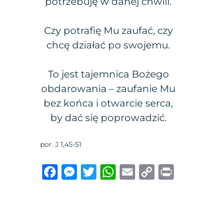
potrzebuję w danej chwili.
Czy potrafię Mu zaufać, czy
chcę działać po swojemu.
To jest tajemnica Bożego
obdarowania – zaufanie Mu
bez końca i otwarcie serca,
by dać się poprowadzić.
por. J 1,45-51
F
M
T
W
E
C
P
a
e
w
h
m
o
ri
c
ss
it
at
ai
p
n