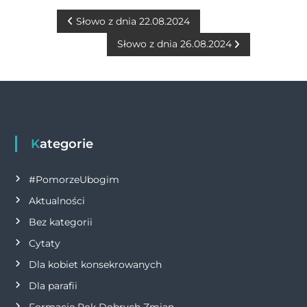
e
e
te
s
l
y
t
b
n
r
A
Li
N
Słowo z dnia 22.08.2024
o
g
p
n
Słowo z dnia 26.08.2024
a
o
er
p
k
w
k
i
g
Kategorie
a
#PomorzeUbogim
Aktualności
c
Bez kategorii
j
Cytaty
Dla kobiet konsekrowanych
a
Dla parafii
w
Formacje Rok Dobrych Zmian