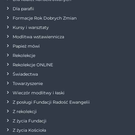
a
Dla parafii
w
Formacje Rok Dobrych Zmian
p
Kursy i warsztaty
Modlitwa wstawiennicza
i
Papież mówi
s
Rekolekcje
Rekolekcje ONLINE
u
Świadectwa
Towarzyszenie
Wieczór modlitwy i łaski
Z posługi Fundacji Radość Ewangelii
Z rekolekcji
Z życia Fundacji
Z życia Kościoła