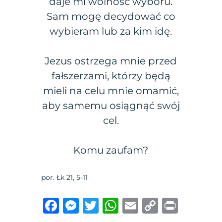
daje mi wolność wyboru.
Sam mogę decydować co
wybieram lub za kim idę.
Jezus ostrzega mnie przed
fałszerzami, którzy będą
mieli na celu mnie omamić,
aby samemu osiągnąć swój
cel.
Komu zaufam?
por. Łk 21, 5-11
F
M
T
W
E
C
P
a
e
w
h
m
o
ri