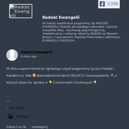
2,938
Radość Ewangelii
W naszej wspólnocie pragniemy, by RADOŚĆ
EWANGELII dotarła do każdego człowieka i ożywiła
wszystkie sfery - duchową, psychologiczną,
intelektualną i cielesną. Idziemy RAZEM za Słowem
Bożym i nauczaniem Papieża Franciszka z adhortacji
EVANGELII GAUDIUM.
Radość Ewangelii
6 days ago
W dniu wspomnienia św. Ignacego Loyoli pragniemy życzyć Każdej i
Każdemu z Was
doświadczenia takich RELACJI i towarzyszenia
, o
których pisze św. Ignacy w
Ćwiczeniach Duchowych
---
...
See More
Photo
Zobacz na Fb
·
Udostępnij