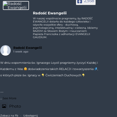
2,938
Radość Ewangelii
W naszej wspólnocie pragniemy, by RADOŚĆ
EWANGELII dotarła do każdego człowieka i
ożywiła wszystkie sfery - duchową,
psychologiczną, intelektualną i cielesną. Idziemy
RAZEM za Słowem Bożym i nauczaniem
Papieża Franciszka z adhortacji EVANGELII
GAUDIUM.
Radość Ewangelii
1 week ago
W dniu wspomnienia św. Ignacego Loyoli pragniemy życzyć Każdej i
Każdemu z Was
doświadczenia takich RELACJI i towarzyszenia
,
o których pisze św. Ignacy w
Ćwiczeniach Duchowych
---
...
See More
Photo
Zobacz na Fb
·
Udostępnij