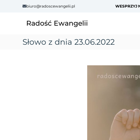
S
biuro@radoscewangelii.pl
WESPRZYJ N
k
i
Radość Ewangelii
p
t
o
Słowo z dnia 23.06.2022
c
o
n
t
e
n
t