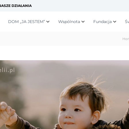
ASZE DZIAŁANIA
DOM „JA JESTEM”
Wspólnota
Fundacja
Ś
Ho