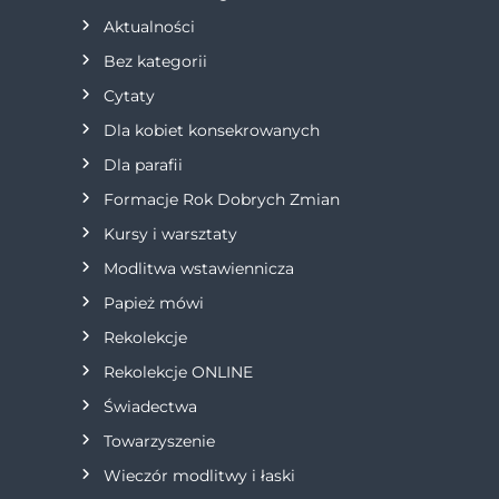
Aktualności
c
Bez kategorii
j
Cytaty
Dla kobiet konsekrowanych
a
Dla parafii
w
Formacje Rok Dobrych Zmian
p
Kursy i warsztaty
Modlitwa wstawiennicza
i
Papież mówi
s
Rekolekcje
Rekolekcje ONLINE
u
Świadectwa
Towarzyszenie
Wieczór modlitwy i łaski