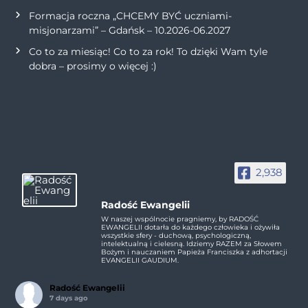
Formacja roczna „CHCEMY BYĆ uczniami-
misjonarzami” – Gdańsk – 10.2026-06.2027
Co to za miesiąc! Co to za rok! To dzięki Wam tyle
dobra – prosimy o więcej :)
2,938
Radość Ewangelii
W naszej wspólnocie pragniemy, by RADOŚĆ
EWANGELII dotarła do każdego człowieka i ożywiła
wszystkie sfery - duchową, psychologiczną,
intelektualną i cielesną. Idziemy RAZEM za Słowem
Bożym i nauczaniem Papieża Franciszka z adhortacji
EVANGELII GAUDIUM.
Radość Ewangelii
7 days ago