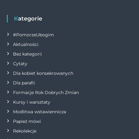
i
g
Kategorie
a
#PomorzeUbogim
Aktualności
c
Bez kategorii
j
Cytaty
Dla kobiet konsekrowanych
a
Dla parafii
w
Formacje Rok Dobrych Zmian
p
Kursy i warsztaty
Modlitwa wstawiennicza
i
Papież mówi
s
Rekolekcje