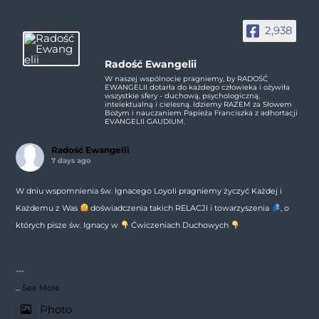
2,938
Radość Ewangelii
W naszej wspólnocie pragniemy, by RADOŚĆ
EWANGELII dotarła do każdego człowieka i ożywiła
wszystkie sfery - duchową, psychologiczną,
intelektualną i cielesną. Idziemy RAZEM za Słowem
Bożym i nauczaniem Papieża Franciszka z adhortacji
EVANGELII GAUDIUM.
Radość Ewangelii
7 days ago
W dniu wspomnienia św. Ignacego Loyoli pragniemy życzyć Każdej i
Każdemu z Was
doświadczenia takich RELACJI i towarzyszenia
, o
których pisze św. Ignacy w
Ćwiczeniach Duchowych
---
...
See More
Photo