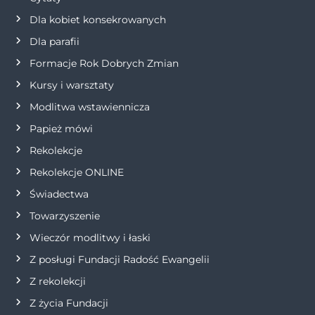
Dla kobiet konsekrowanych
a
Dla parafii
w
Formacje Rok Dobrych Zmian
p
Kursy i warsztaty
Modlitwa wstawiennicza
i
Papież mówi
s
Rekolekcje
Rekolekcje ONLINE
u
Świadectwa
Towarzyszenie
Wieczór modlitwy i łaski
Z posługi Fundacji Radość Ewangelii
Z rekolekcji
Z życia Fundacji