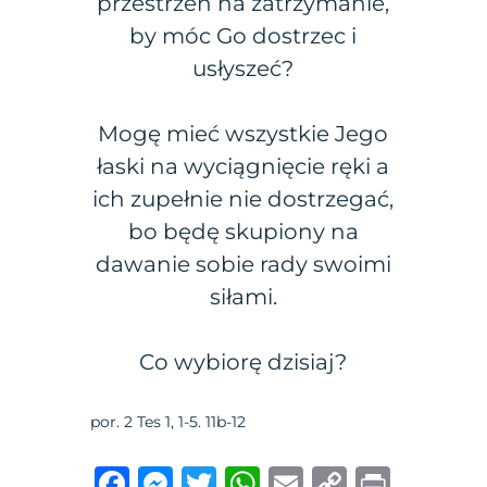
przestrzeń na zatrzymanie,
by móc Go dostrzec i
usłyszeć?
Mogę mieć wszystkie Jego
łaski na wyciągnięcie ręki a
ich zupełnie nie dostrzegać,
bo będę skupiony na
dawanie sobie rady swoimi
siłami.
Co wybiorę dzisiaj?
por. 2 Tes 1, 1-5. 11b-12
F
M
T
W
E
C
P