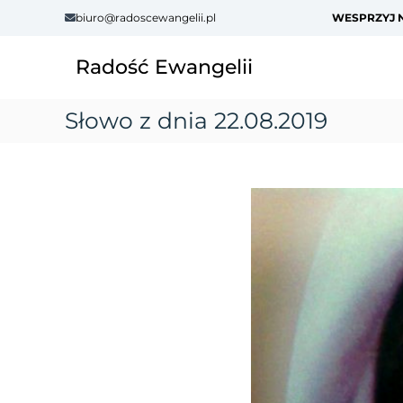
S
biuro@radoscewangelii.pl
WESPRZYJ N
k
i
Radość Ewangelii
p
t
o
Słowo z dnia 22.08.2019
c
o
n
t
e
n
t