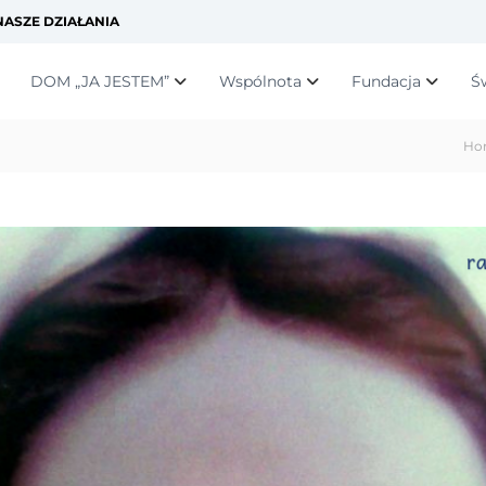
ASZE DZIAŁANIA
DOM „JA JESTEM”
Wspólnota
Fundacja
Ś
Ho