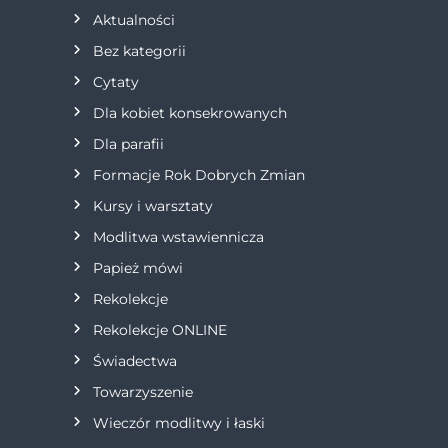
a
Aktualności
Bez kategorii
c
Cytaty
j
Dla kobiet konsekrowanych
Dla parafii
a
Formacje Rok Dobrych Zmian
w
Kursy i warsztaty
Modlitwa wstawiennicza
p
Papież mówi
i
Rekolekcje
s
Rekolekcje ONLINE
Świadectwa
u
Towarzyszenie
Wieczór modlitwy i łaski