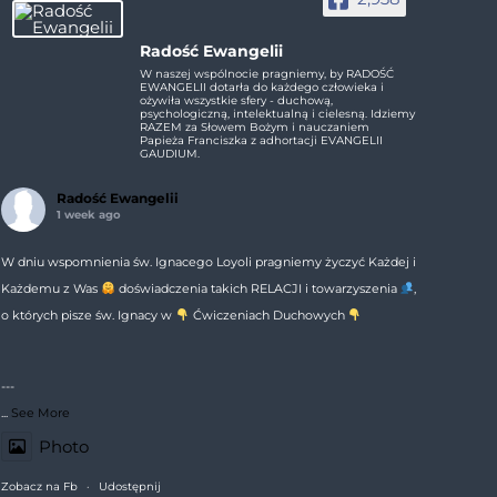
Radość Ewangelii
W naszej wspólnocie pragniemy, by RADOŚĆ
EWANGELII dotarła do każdego człowieka i
ożywiła wszystkie sfery - duchową,
psychologiczną, intelektualną i cielesną. Idziemy
RAZEM za Słowem Bożym i nauczaniem
Papieża Franciszka z adhortacji EVANGELII
GAUDIUM.
Radość Ewangelii
1 week ago
W dniu wspomnienia św. Ignacego Loyoli pragniemy życzyć Każdej i
Każdemu z Was
doświadczenia takich RELACJI i towarzyszenia
,
o których pisze św. Ignacy w
Ćwiczeniach Duchowych
---
...
See More
Photo
Zobacz na Fb
·
Udostępnij