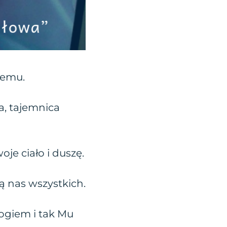
nemu.
a, tajemnica
je ciało i duszę.
ką nas wszystkich.
ogiem i tak Mu