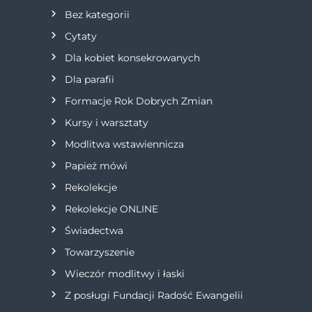
Bez kategorii
c
Cytaty
j
Dla kobiet konsekrowanych
Dla parafii
a
Formacje Rok Dobrych Zmian
w
Kursy i warsztaty
Modlitwa wstawiennicza
p
Papież mówi
i
Rekolekcje
s
Rekolekcje ONLINE
Świadectwa
u
Towarzyszenie
Wieczór modlitwy i łaski
Z posługi Fundacji Radość Ewangelii