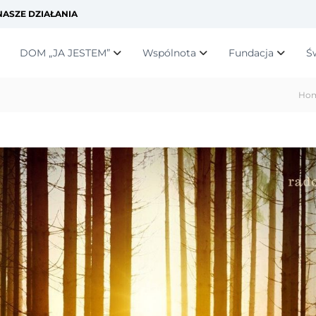
ASZE DZIAŁANIA
DOM „JA JESTEM”
Wspólnota
Fundacja
Ś
Ho