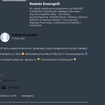
Radość Ewangelii
W naszej wspólnocie pragniemy, by RADOŚĆ
EWANGELII dotarła do każdego człowieka i
ożywiła wszystkie sfery - duchową,
psychologiczną, intelektualną i cielesną. Idziemy
RAZEM za Słowem Bożym i nauczaniem
Papieża Franciszka z adhortacji EVANGELII
GAUDIUM.
Radość Ewangelii
6 days ago
W dniu wspomnienia św. Ignacego Loyoli pragniemy życzyć Każdej i
Każdemu z Was
doświadczenia takich RELACJI i towarzyszenia
,
o których pisze św. Ignacy w
Ćwiczeniach Duchowych
---
...
See More
Photo
Zobacz na Fb
·
Udostępnij