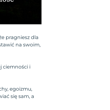
że pragniesz dla
stawić na swoim,
j ciemności i
chy, egoizmu,
iać się sam, a