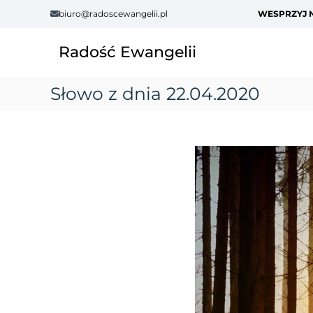
S
biuro@radoscewangelii.pl
WESPRZYJ N
k
i
Radość Ewangelii
p
t
o
Słowo z dnia 22.04.2020
c
o
n
t
e
n
t