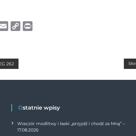
W
E
C
P
h
m
o
ri
at
ai
p
n
s
l
y
t
A
Li
Sło
 EG 262
p
n
p
k
Ostatnie wpisy
Wieczór modlitwy i łaski „przyjdź i chodź za Mną” –
17.08.2026