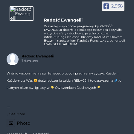
2,938
Radość Ewangelii
W naszej wspólnocie pragniemy, by RADOŚĆ
EWANGELII dotarła do każdego człowieka i ożywiła
wszystkie sfery - duchową, psychologiczną,
intelektualną i cielesną. Idziemy RAZEM za Słowem
Bożym i nauczaniem Papieża Franciszka z adhortacji
EVANGELII GAUDIUM.
Radość Ewangelii
7 days ago
W dniu wspomnienia św. Ignacego Loyoli pragniemy życzyć Każdej i
Każdemu z Was
doświadczenia takich RELACJI i towarzyszenia
, o
których pisze św. Ignacy w
Ćwiczeniach Duchowych
---
...
See More
Photo
Zobacz na Fb
·
Udostępnij