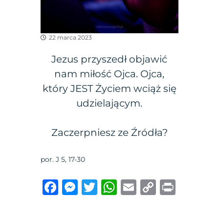
22 marca 2023
Jezus przyszedł objawić
nam miłość Ojca. Ojca,
który JEST Życiem wciąż się
udzielającym.
Zaczerpniesz ze Źródła?
por. J 5, 17-30
F
M
T
W
E
C
P
a
e
w
h
m
o
ri
c
ss
it
at
ai
p
n