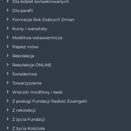
Dla kobiet konsekrowanych
w
Dla parafii
p
Formacje Rok Dobrych Zmian
Kursy i warsztaty
i
Modlitwa wstawiennicza
s
Papież mówi
Rekolekcje
u
Rekolekcje ONLINE
Świadectwa
Towarzyszenie
Wieczór modlitwy i łaski
Z posługi Fundacji Radość Ewangelii
Z rekolekcji
Z życia Fundacji
Z życia Kościoła