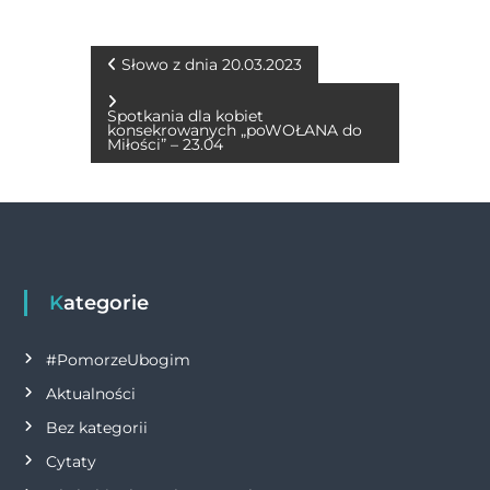
e
e
te
s
l
y
t
b
n
r
A
Li
N
Słowo z dnia 20.03.2023
o
g
p
n
a
Spotkania dla kobiet
o
er
p
k
konsekrowanych „poWOŁANA do
Miłości” – 23.04
w
k
i
g
Kategorie
a
c
#PomorzeUbogim
Aktualności
j
Bez kategorii
a
Cytaty