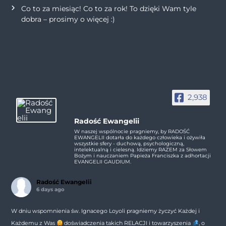
Co to za miesiąc! Co to za rok! To dzięki Wam tyle
dobra – prosimy o więcej :)
2,938
Radość Ewangelii
W naszej wspólnocie pragniemy, by RADOŚĆ
EWANGELII dotarła do każdego człowieka i ożywiła
wszystkie sfery - duchową, psychologiczną,
intelektualną i cielesną. Idziemy RAZEM za Słowem
Bożym i nauczaniem Papieża Franciszka z adhortacji
EVANGELII GAUDIUM.
Radość Ewangelii
6 days ago
W dniu wspomnienia św. Ignacego Loyoli pragniemy życzyć Każdej i
Każdemu z Was
doświadczenia takich RELACJI i towarzyszenia
, o