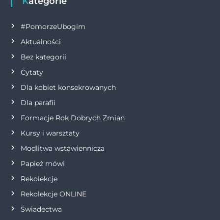
g
Kategorie
a
#PomorzeUbogim
Aktualności
c
Bez kategorii
j
Cytaty
Dla kobiet konsekrowanych
a
Dla parafii
w
Formacje Rok Dobrych Zmian
p
Kursy i warsztaty
Modlitwa wstawiennicza
i
Papież mówi
s
Rekolekcje
Rekolekcje ONLINE
u
Świadectwa