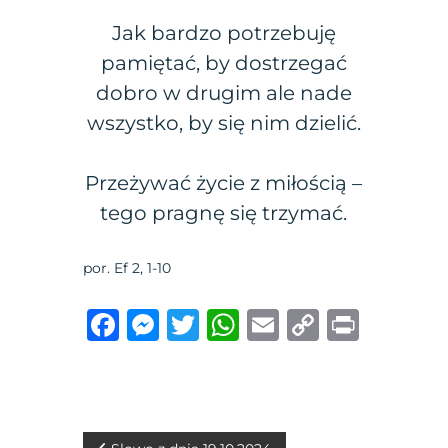
Jak bardzo potrzebuję
pamiętać, by dostrzegać
dobro w drugim ale nade
wszystko, by się nim dzielić.
Przeżywać życie z miłością –
tego pragnę się trzymać.
por. Ef 2, 1-10
F
M
T
W
E
C
P
a
e
w
h
m
o
ri
c
ss
it
at
ai
p
n
e
e
te
s
l
y
t