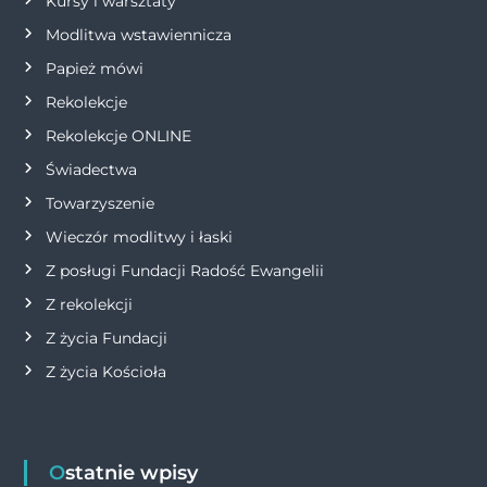
p
Kursy i warsztaty
Modlitwa wstawiennicza
i
Papież mówi
s
Rekolekcje
Rekolekcje ONLINE
u
Świadectwa
Towarzyszenie
Wieczór modlitwy i łaski
Z posługi Fundacji Radość Ewangelii
Z rekolekcji
Z życia Fundacji
Z życia Kościoła
Ostatnie wpisy