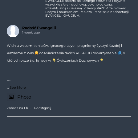
EWANGELII dotarła do każdego człowieka i ożywiła
wszystkie sfery - duchową, psychologiczną,
intelektualną i cielesną. Idziemy RAZEM za Słowem
Bożym i nauczaniem Papieża Franciszka z adhortacji
EVANGELII GAUDIUM.
Radość Ewangelii
1 week ago
W dniu wspomnienia św. Ignacego Loyoli pragniemy życzyć Każdej i
Każdemu z Was
doświadczenia takich RELACJI i towarzyszenia
, o
których pisze św. Ignacy w
Ćwiczeniach Duchowych
---
...
See More
Photo
Zobacz na Fb
·
Udostępnij