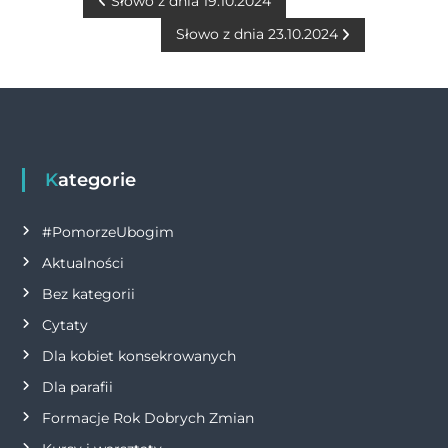
b
n
r
A
Li
N
Słowo z dnia 19.10.2024
o
g
p
n
Słowo z dnia 23.10.2024
a
o
er
p
k
w
k
i
g
Kategorie
a
#PomorzeUbogim
Aktualności
c
Bez kategorii
j
Cytaty
Dla kobiet konsekrowanych
a
Dla parafii
w
Formacje Rok Dobrych Zmian