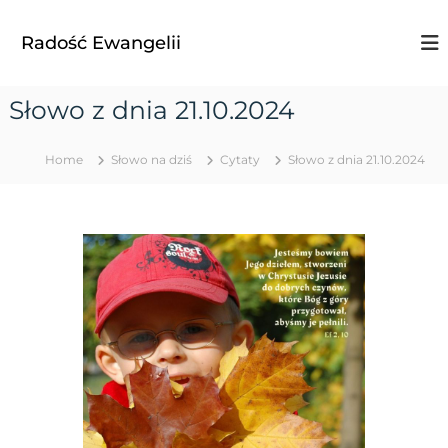
S
k
Radość Ewangelii
i
p
t
Słowo z dnia 21.10.2024
o
c
o
Home
Słowo na dziś
Cytaty
Słowo z dnia 21.10.2024
n
t
e
n
t