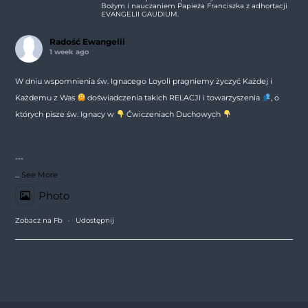
Bożym i nauczaniem Papieża Franciszka z adhortacji
EVANGELII GAUDIUM.
Radość Ewangelii
1 week ago
W dniu wspomnienia św. Ignacego Loyoli pragniemy życzyć Każdej i
Każdemu z Was
doświadczenia takich RELACJI i towarzyszenia
, o
których pisze św. Ignacy w
Ćwiczeniach Duchowych
---
...
See More
Photo
Zobacz na Fb
·
Udostępnij