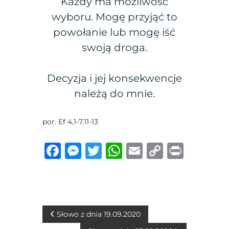
Każdy ma możliwość
wyboru. Mogę przyjąć to
powołanie lub mogę iść
swoją droga.
Decyzja i jej konsekwencje
należą do mnie.
por. Ef 4,1-7.11-13
F
M
T
W
E
C
P
a
e
w
h
m
o
ri
c
ss
it
at
ai
p
n
e
e
te
s
l
y
t
b
n
r
A
Li
N
Słowo z dnia 19.09.2020