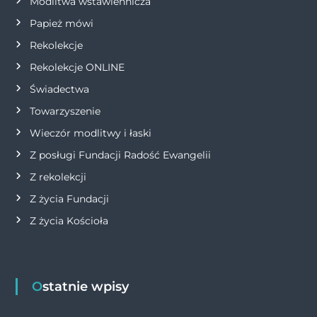
Modlitwa wstawiennicza
i
Papież mówi
s
Rekolekcje
Rekolekcje ONLINE
u
Świadectwa
Towarzyszenie
Wieczór modlitwy i łaski
Z posługi Fundacji Radość Ewangelii
Z rekolekcji
Z życia Fundacji
Z życia Kościoła
Ostatnie wpisy