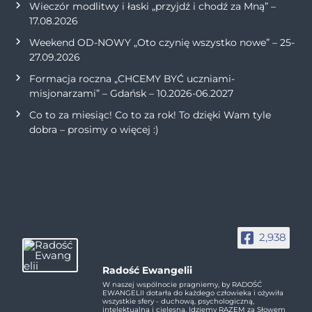
Wieczór modlitwy i łaski „przyjdź i chodź za Mną” –
17.08.2026
Weekend OD-NOWY „Oto czynię wszystko nowe” – 25-
27.09.2026
Formacja roczna „CHCEMY BYĆ uczniami-
misjonarzami” – Gdańsk – 10.2026-06.2027
Co to za miesiąc! Co to za rok! To dzięki Wam tyle
dobra – prosimy o więcej :)
2,938
Radość Ewangelii
W naszej wspólnocie pragniemy, by RADOŚĆ
EWANGELII dotarła do każdego człowieka i ożywiła
wszystkie sfery - duchową, psychologiczną,
intelektualną i cielesną. Idziemy RAZEM za Słowem