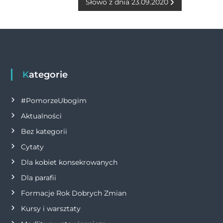
o
g
p
n
Słowo z dnia 23.09.2020
a
o
er
p
k
w
k
i
g
Kategorie
a
#PomorzeUbogim
Aktualności
c
Bez kategorii
j
Cytaty
Dla kobiet konsekrowanych
a
Dla parafii
w
Formacje Rok Dobrych Zmian
p
Kursy i warsztaty