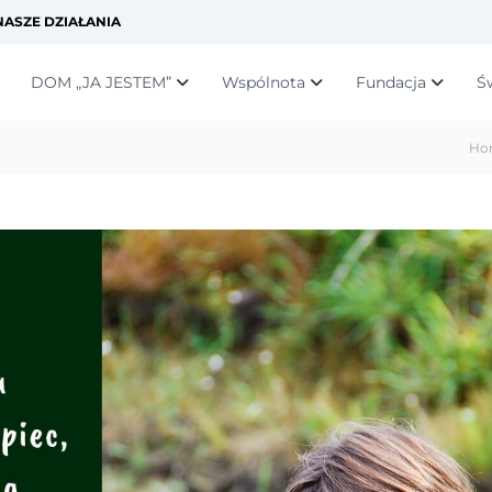
ASZE DZIAŁANIA
DOM „JA JESTEM”
Wspólnota
Fundacja
Ś
Ho