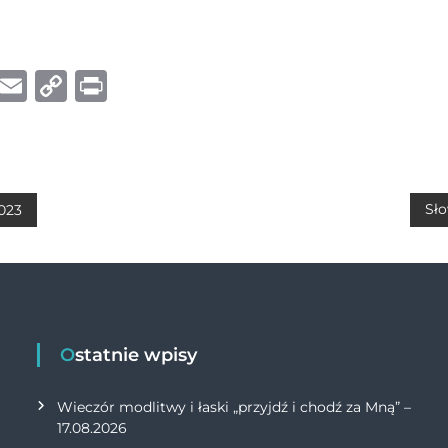
W
E
C
P
h
m
o
ri
at
ai
p
n
s
l
y
t
A
Li
Sło
2023
p
n
p
k
Ostatnie wpisy
Wieczór modlitwy i łaski „przyjdź i chodź za Mną” –
17.08.2026