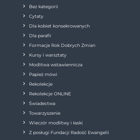
Bez kategorii
c
Cytaty
j
Dla kobiet konsekrowanych
Dla parafii
a
Formacje Rok Dobrych Zmian
w
Kursy i warsztaty
Modlitwa wstawiennicza
p
Papież mówi
i
Rekolekcje
s
Rekolekcje ONLINE
Świadectwa
u
Towarzyszenie
Wieczór modlitwy i łaski
Z posługi Fundacji Radość Ewangelii