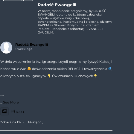
Radość Ewangelii
W naszej wspólnocie pragniemy, by RADOŚĆ
EWANGELII dotarła do każdego człowieka i
ożywiła wszystkie sfery - duchową,
psychologiczną, intelektualną i cielesną. Idziemy
RAZEM za Słowem Bożym i nauczaniem
Papieża Franciszka z adhortacji EVANGELII
GAUDIUM.
Radość Ewangelii
1 week ago
W dniu wspomnienia św. Ignacego Loyoli pragniemy życzyć Każdej i
Każdemu z Was
doświadczenia takich RELACJI i towarzyszenia
,
o których pisze św. Ignacy w
Ćwiczeniach Duchowych
---
...
See More
Photo
Zobacz na Fb
·
Udostępnij