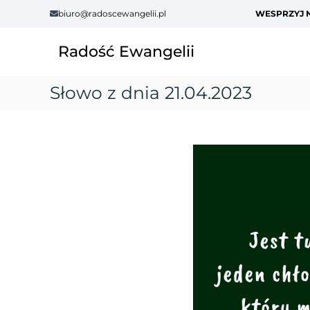
S
biuro@radoscewangelii.pl
WESPRZYJ N
k
i
Radość Ewangelii
p
t
o
Słowo z dnia 21.04.2023
c
o
n
t
e
n
t