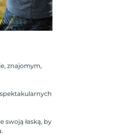
ie, znajomym,
i spektakularnych
je swoją łaską, by
.