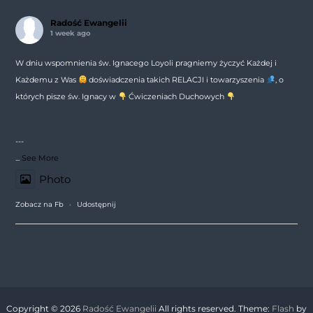
Radość Ewangelii
1 week ago
W dniu wspomnienia św. Ignacego Loyoli pragniemy życzyć Każdej i
Każdemu z Was
doświadczenia takich RELACJI i towarzyszenia
, o
których pisze św. Ignacy w
Ćwiczeniach Duchowych
---
...
See More
Photo
Zobacz na Fb
·
Udostępnij
Copyright © 2026
Radość Ewangelii
All rights reserved. Theme:
Flash
by