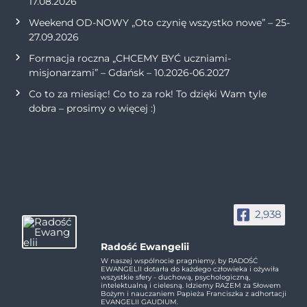
17.08.2026
Weekend OD-NOWY „Oto czynię wszystko nowe” – 25-
27.09.2026
Formacja roczna „CHCEMY BYĆ uczniami-
misjonarzami” – Gdańsk – 10.2026-06.2027
Co to za miesiąc! Co to za rok! To dzięki Wam tyle
dobra – prosimy o więcej :)
2,938
Radość Ewangelii
W naszej wspólnocie pragniemy, by RADOŚĆ
EWANGELII dotarła do każdego człowieka i ożywiła
wszystkie sfery - duchową, psychologiczną,
intelektualną i cielesną. Idziemy RAZEM za Słowem
Bożym i nauczaniem Papieża Franciszka z adhortacji
EVANGELII GAUDIUM.