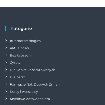
o
er
p
k
w
k
i
g
Kategorie
a
#PomorzeUbogim
Aktualności
c
Bez kategorii
j
Cytaty
Dla kobiet konsekrowanych
a
Dla parafii
w
Formacje Rok Dobrych Zmian
p
Kursy i warsztaty
Modlitwa wstawiennicza
i