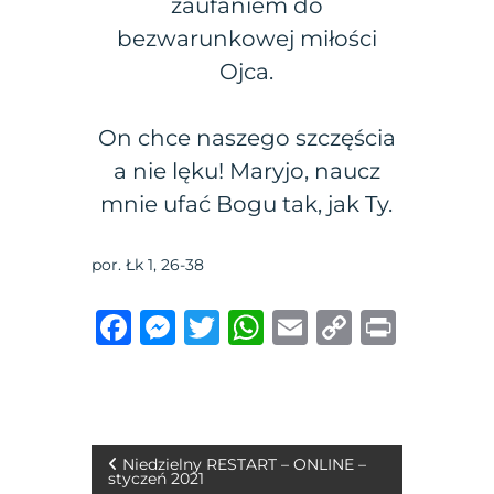
zaufaniem do
bezwarunkowej miłości
Ojca.
On chce naszego szczęścia
a nie lęku! Maryjo, naucz
mnie ufać Bogu tak, jak Ty.
por. Łk 1, 26-38
F
M
T
W
E
C
P
a
e
w
h
m
o
ri
c
ss
it
at
ai
p
n
e
e
te
s
l
y
t
b
n
r
A
Li
N
Niedzielny RESTART – ONLINE –
styczeń 2021