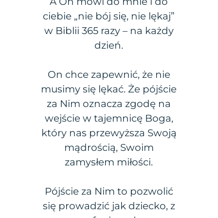
A On mówi do mnie i do
ciebie „nie bój się, nie lękaj”
w Biblii 365 razy – na każdy
dzień.
On chce zapewnić, że nie
musimy się lękać. Że pójście
za Nim oznacza zgodę na
wejście w tajemnicę Boga,
który nas przewyższa Swoją
mądrością, Swoim
zamysłem miłości.
Pójście za Nim to pozwolić
się prowadzić jak dziecko, z