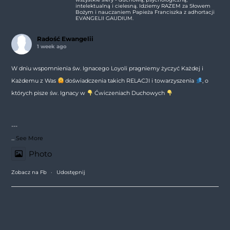
intelektualną i cielesną. Idziemy RAZEM za Słowem
Bożym i nauczaniem Papieża Franciszka z adhortacji
EVANGELII GAUDIUM.
Radość Ewangelii
1 week ago
W dniu wspomnienia św. Ignacego Loyoli pragniemy życzyć Każdej i
Każdemu z Was
doświadczenia takich RELACJI i towarzyszenia
, o
których pisze św. Ignacy w
Ćwiczeniach Duchowych
---
...
See More
Photo
Zobacz na Fb
·
Udostępnij