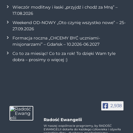
Wieczór modlitwy i łaski „przyjdź i chodź za Mną” –
17.08.2026
Weekend OD-NOWY „Oto czynię wszystko nowe” – 25-
27.09.2026
Formacja roczna „CHCEMY BYĆ uczniami-
misjonarzami” – Gdańsk – 10.2026-06.2027
Co to za miesiąc! Co to za rok! To dzięki Wam tyle
dobra – prosimy o więcej :)
2,938
Radość Ewangelii
W naszej wspólnocie pragniemy, by RADOŚĆ
EWANGELII dotarła do każdego człowieka i ożywiła
wszystkie sfery - duchową, psychologiczną,