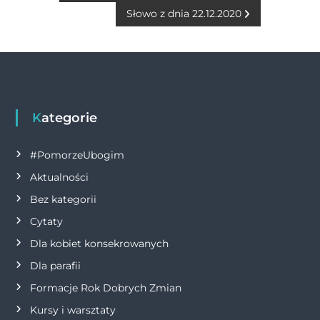
o
g
p
n
a
Słowo z dnia 22.12.2020
o
er
p
k
w
k
i
g
Kategorie
a
#PomorzeUbogim
c
Aktualności
Bez kategorii
j
Cytaty
a
Dla kobiet konsekrowanych
Dla parafii
w
Formacje Rok Dobrych Zmian
p
Kursy i warsztaty