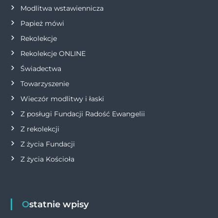
i
Modlitwa wstawiennicza
Papież mówi
s
Rekolekcje
u
Rekolekcje ONLINE
Świadectwa
Towarzyszenie
Wieczór modlitwy i łaski
Z posługi Fundacji Radość Ewangelii
Z rekolekcji
Z życia Fundacji
Z życia Kościoła
Ostatnie wpisy