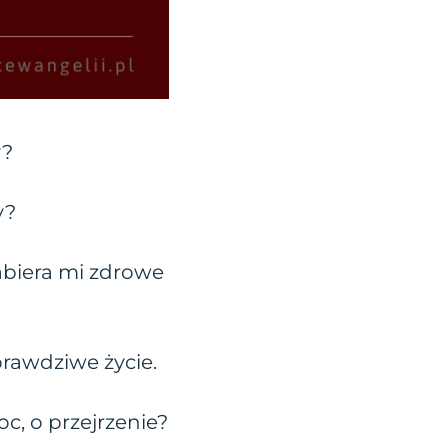
y?
y?
zabiera mi zdrowe
prawdziwe życie.
, o przejrzenie?