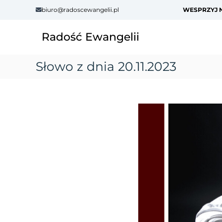
S
biuro@radoscewangelii.pl
WESPRZYJ N
k
i
Radość Ewangelii
p
t
o
Słowo z dnia 20.11.2023
c
o
n
t
e
n
t