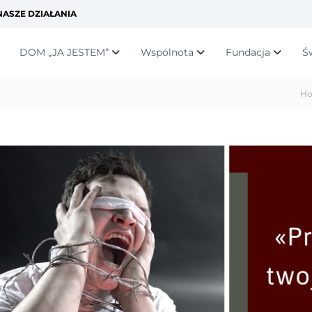
ASZE DZIAŁANIA
DOM „JA JESTEM”
Wspólnota
Fundacja
Ś
H