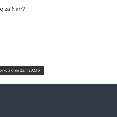
dę za Nim?
owo z dnia 22.11.2023