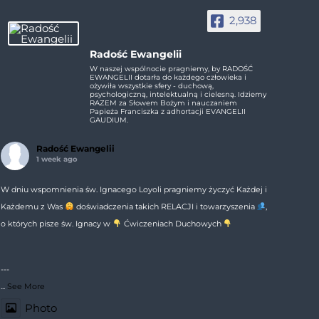
2,938
Radość Ewangelii
W naszej wspólnocie pragniemy, by RADOŚĆ
EWANGELII dotarła do każdego człowieka i
ożywiła wszystkie sfery - duchową,
psychologiczną, intelektualną i cielesną. Idziemy
RAZEM za Słowem Bożym i nauczaniem
Papieża Franciszka z adhortacji EVANGELII
GAUDIUM.
Radość Ewangelii
1 week ago
W dniu wspomnienia św. Ignacego Loyoli pragniemy życzyć Każdej i
Każdemu z Was
doświadczenia takich RELACJI i towarzyszenia
,
o których pisze św. Ignacy w
Ćwiczeniach Duchowych
---
...
See More
Photo