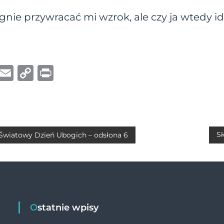
gnie przywracać mi wzrok, ale czy ja wtedy i
W
E
C
P
h
m
o
ri
at
ai
p
n
s
l
y
t
A
Li
Sł
 Światowy Dzień Ubogich – odsłona 6
p
n
p
k
Ostatnie wpisy