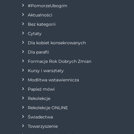
g
#PomorzeUbogim
a
Aktualności
Bez kategorii
c
Cytaty
j
Dla kobiet konsekrowanych
Dla parafii
a
Formacje Rok Dobrych Zmian
w
Kursy i warsztaty
Modlitwa wstawiennicza
p
Papież mówi
i
Rekolekcje
s
Rekolekcje ONLINE
Świadectwa
u
Towarzyszenie