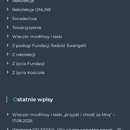
Rekolekcje
u
Rekolekcje ONLINE
Świadectwa
Towarzyszenie
Wieczór modlitwy i łaski
Z posługi Fundacji Radość Ewangelii
Z rekolekcji
Z życia Fundacji
Z życia Kościoła
Ostatnie wpisy
Wieczór modlitwy i łaski „przyjdź i chodź za Mną” –
17.08.2026
Weekend OD-NOWY „Oto czynię wszystko nowe” – 25-