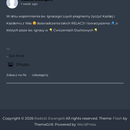
1 week ago
W dniu wspomnienia św. Ignacego Loyoli pragniemy życzyć Każdej i
Każdemu z Was
doświadczenia takich RELACJI i towarzyszenia
, o
których pisze św. Ignacy w
Ćwiczeniach Duchowych
---
...
See More
Photo
Zobacz na Fb
·
Udostępnij
Copyright © 2026
Radość Ewangelii
All rights reserved. Theme:
Flash
by
ThemeGrill. Powered by
WordPress