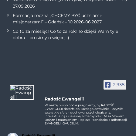
27.09.2026
Formacja roczna „CHCEMY BYĆ uczniami-
misjonarzami” – Gdańsk – 10.2026-06.2027
Co to za miesiąc! Co to za rok! To dzięki Wam tyle
dobra – prosimy o więcej :)
2,938
Radość Ewangelii
W naszej wspólnocie pragniemy, by RADOŚĆ
EWANGELII dotarła do każdego człowieka i ożywiła
wszystkie sfery - duchową, psychologiczną,
intelektualną i cielesną. Idziemy RAZEM za Słowem
Bożym i nauczaniem Papieża Franciszka z adhortacji
EVANGELII GAUDIUM.
Radość Ewangelii