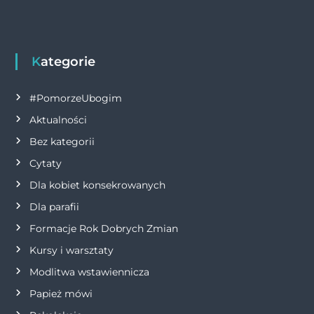
i
g
Kategorie
a
#PomorzeUbogim
c
Aktualności
j
Bez kategorii
Cytaty
a
Dla kobiet konsekrowanych
w
Dla parafii
Formacje Rok Dobrych Zmian
p
Kursy i warsztaty
i
Modlitwa wstawiennicza
s
Papież mówi