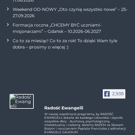
Weekend OD-NOWY „Oto czynię wszystko nowe” – 25-
27.09.2026
Formacja roczna „CHCEMY BYĆ uczniami-
misjonarzami” – Gdańsk – 10.2026-06.2027
Co to za miesiąc! Co to za rok! To dzięki Wam tyle
dobra – prosimy o więcej :)
2,938
Radość Ewangelii
W naszej wspólnocie pragniemy, by RADOŚĆ
EWANGELII dotarła do każdego człowieka i ożywiła
wszystkie sfery - duchową, psychologiczną,
intelektualną i cielesną. Idziemy RAZEM za Słowem
Bożym i nauczaniem Papieża Franciszka z adhortacji
EVANGELII GAUDIUM.