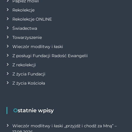
Papież mówi
s
Rekolekcje
Rekolekcje ONLINE
u
Świadectwa
Towarzyszenie
Wieczór modlitwy i łaski
Z posługi Fundacji Radość Ewangelii
Z rekolekcji
Z życia Fundacji
Z życia Kościoła
Ostatnie wpisy
Wieczór modlitwy i łaski „przyjdź i chodź za Mną” –
17.08.2026