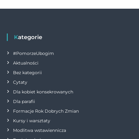
o
er
p
k
w
k
i
g
Kategorie
a
#PomorzeUbogim
Aktualności
c
Bez kategorii
j
Cytaty
Dla kobiet konsekrowanych
a
Dla parafii
w
Formacje Rok Dobrych Zmian
p
Kursy i warsztaty
Modlitwa wstawiennicza
i