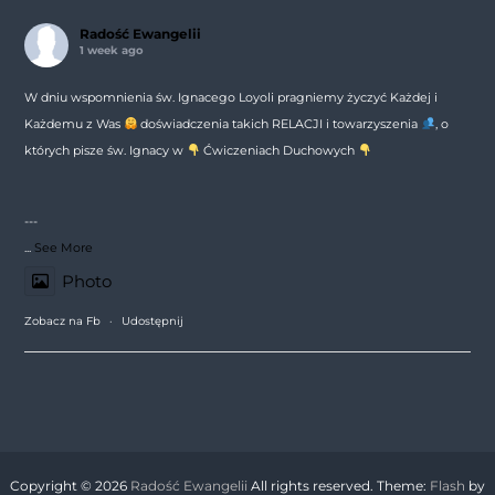
Radość Ewangelii
1 week ago
W dniu wspomnienia św. Ignacego Loyoli pragniemy życzyć Każdej i
Każdemu z Was
doświadczenia takich RELACJI i towarzyszenia
, o
których pisze św. Ignacy w
Ćwiczeniach Duchowych
---
...
See More
Photo
Zobacz na Fb
·
Udostępnij
Copyright © 2026
Radość Ewangelii
All rights reserved. Theme:
Flash
by