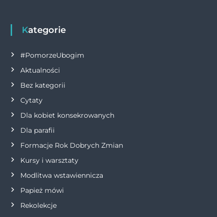
i
g
Kategorie
a
#PomorzeUbogim
Aktualności
c
Bez kategorii
j
Cytaty
Dla kobiet konsekrowanych
a
Dla parafii
w
Formacje Rok Dobrych Zmian
p
Kursy i warsztaty
Modlitwa wstawiennicza
i
Papież mówi
s
Rekolekcje