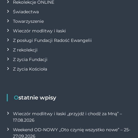
Rekolekcje ONLINE
u
Świadectwa
Towarzyszenie
Wieczór modlitwy i łaski
Z posługi Fundacji Radość Ewangelii
Z rekolekcji
Z życia Fundacji
Z życia Kościoła
Ostatnie wpisy
Wieczór modlitwy i łaski „przyjdź i chodź za Mną” –
17.08.2026
Weekend OD-NOWY „Oto czynię wszystko nowe” – 25-
27.09.2026