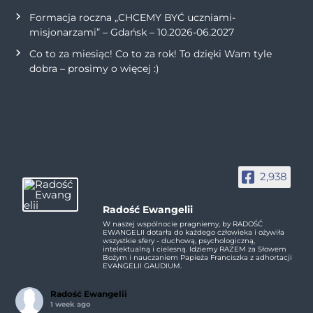
Formacja roczna „CHCEMY BYĆ uczniami-
misjonarzami” – Gdańsk – 10.2026-06.2027
Co to za miesiąc! Co to za rok! To dzięki Wam tyle
dobra – prosimy o więcej :)
2,938
Radość Ewangelii
W naszej wspólnocie pragniemy, by RADOŚĆ
EWANGELII dotarła do każdego człowieka i ożywiła
wszystkie sfery - duchową, psychologiczną,
intelektualną i cielesną. Idziemy RAZEM za Słowem
Bożym i nauczaniem Papieża Franciszka z adhortacji
EVANGELII GAUDIUM.
Radość Ewangelii
1 week ago