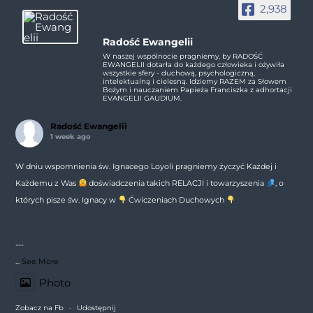
2,938
Radość Ewangelii
W naszej wspólnocie pragniemy, by RADOŚĆ
EWANGELII dotarła do każdego człowieka i ożywiła
wszystkie sfery - duchową, psychologiczną,
intelektualną i cielesną. Idziemy RAZEM za Słowem
Bożym i nauczaniem Papieża Franciszka z adhortacji
EVANGELII GAUDIUM.
Radość Ewangelii
1 week ago
W dniu wspomnienia św. Ignacego Loyoli pragniemy życzyć Każdej i
Każdemu z Was
doświadczenia takich RELACJI i towarzyszenia
, o
których pisze św. Ignacy w
Ćwiczeniach Duchowych
---
...
See More
Photo
Zobacz na Fb
·
Udostępnij