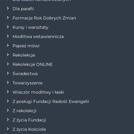
a
Dla parafii
w
Formacje Rok Dobrych Zmian
p
Kursy i warsztaty
Modlitwa wstawiennicza
i
Papież mówi
s
Rekolekcje
Rekolekcje ONLINE
u
Świadectwa
Towarzyszenie
Wieczór modlitwy i łaski
Z posługi Fundacji Radość Ewangelii
Z rekolekcji
Z życia Fundacji
Z życia Kościoła