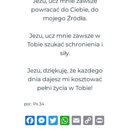
Jezu, ucz mnie zawsze
powracać do Ciebie, do
mojego Źródła.
Jezu, ucz mnie zawsze w
Tobie szukać schronienia i
siły.
Jezu, dziękuję, że każdego
dnia dajesz mi kosztować
pełni życia w Tobie!
por. Ps 34
F
M
T
W
E
C
P
a
e
w
h
m
o
ri