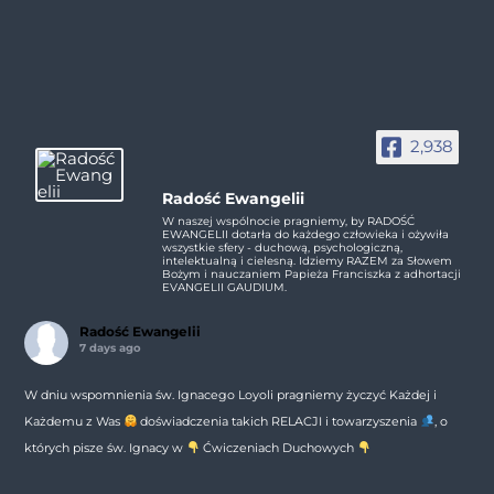
2,938
Radość Ewangelii
W naszej wspólnocie pragniemy, by RADOŚĆ
EWANGELII dotarła do każdego człowieka i ożywiła
wszystkie sfery - duchową, psychologiczną,
intelektualną i cielesną. Idziemy RAZEM za Słowem
Bożym i nauczaniem Papieża Franciszka z adhortacji
EVANGELII GAUDIUM.
Radość Ewangelii
7 days ago
W dniu wspomnienia św. Ignacego Loyoli pragniemy życzyć Każdej i
Każdemu z Was
doświadczenia takich RELACJI i towarzyszenia
, o
których pisze św. Ignacy w
Ćwiczeniach Duchowych