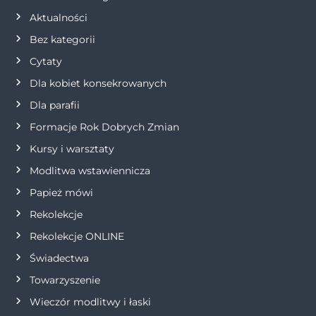
Aktualności
c
Bez kategorii
j
Cytaty
Dla kobiet konsekrowanych
a
Dla parafii
w
Formacje Rok Dobrych Zmian
p
Kursy i warsztaty
Modlitwa wstawiennicza
i
Papież mówi
s
Rekolekcje
Rekolekcje ONLINE
u
Świadectwa
Towarzyszenie
Wieczór modlitwy i łaski