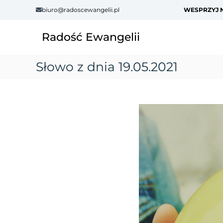
S
biuro@radoscewangelii.pl
WESPRZYJ N
k
i
Radość Ewangelii
p
t
o
Słowo z dnia 19.05.2021
c
o
n
t
e
n
t