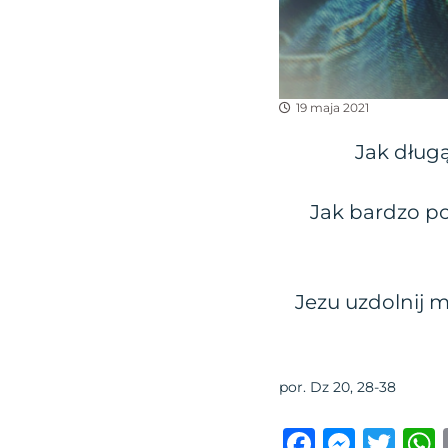
19 maja 2021
Jak dług
Jak bardzo po
Jezu uzdolnij m
por. Dz 20, 28-38
F
M
T