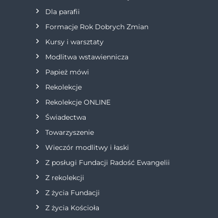
Dla parafii
a
Formacje Rok Dobrych Zmian
w
Kursy i warsztaty
Modlitwa wstawiennicza
p
Papież mówi
i
Rekolekcje
s
Rekolekcje ONLINE
Świadectwa
u
Towarzyszenie
Wieczór modlitwy i łaski
Z posługi Fundacji Radość Ewangelii
Z rekolekcji
Z życia Fundacji
Z życia Kościoła