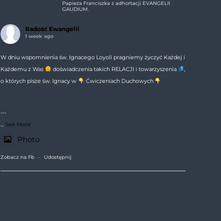
Papieża Franciszka z adhortacji EVANGELII
GAUDIUM.
Radość Ewangelii
1 week ago
W dniu wspomnienia św. Ignacego Loyoli pragniemy życzyć Każdej i
Każdemu z Was
doświadczenia takich RELACJI i towarzyszenia
,
o których pisze św. Ignacy w
Ćwiczeniach Duchowych
---
...
See More
Photo
Zobacz na Fb
·
Udostępnij