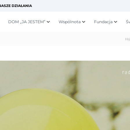
ASZE DZIAŁANIA
DOM „JA JESTEM”
Wspólnota
Fundacja
Ś
H