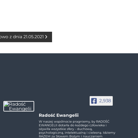
owo z dnia 21.05.2021
2,938
Radość Ewangelii
W naszej wspólnocie pragniemy, by RADOŚĆ
EWANGELII dotarła do każdego człowieka i
ożywiła wszystkie sfery - duchową,
psychologiczną, intelektualną i cielesną. Idziemy
RAZEM za Słowem Bożym i nauczaniem