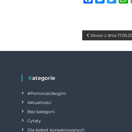
a
e
w
c
ss
it
e
e
te
b
n
r
N
Słowo z dnia 17.05.2
o
g
a
o
er
w
k
i
Kategorie
g
#PomorzeUbogim
a
Aktualności
Bez kategorii
c
Cytaty
j
Dla kobiet konsekrowanych