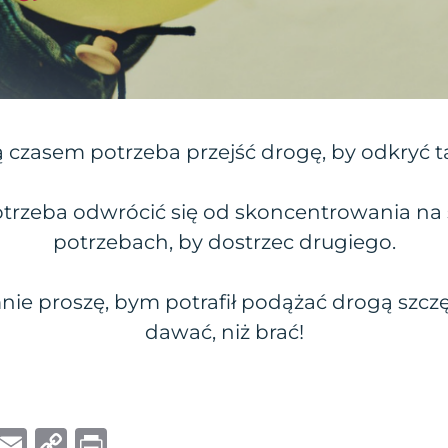
ą czasem potrzeba przejść drogę, by odkryć t
trzeba odwrócić się od skoncentrowania na 
potrzebach, by dostrzec drugiego.
nie proszę, bym potrafił podążać drogą szczę
dawać, niż brać!
W
E
C
P