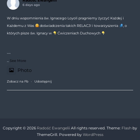
Radość Ewangelii
6 days ago
W dniu wspomnienia św. Ignacego Loyoli pragniemy życzyć Każdej i
Każdemu z Was
doświadczenia takich RELACJI i towarzyszenia
, o
których pisze św. Ignacy w
Ćwiczeniach Duchowych
---
...
See More
Photo
Zobacz na Fb
·
Udostępnij
Copyright © 2026
Radość Ewangelii
All rights reserved. Theme:
Flash
by
ThemeGrill. Powered by
WordPress