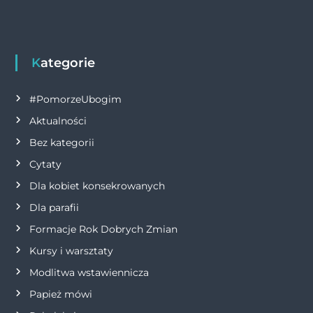
w
k
i
g
Kategorie
a
#PomorzeUbogim
Aktualności
c
Bez kategorii
j
Cytaty
Dla kobiet konsekrowanych
a
Dla parafii
w
Formacje Rok Dobrych Zmian
p
Kursy i warsztaty
Modlitwa wstawiennicza
i
Papież mówi