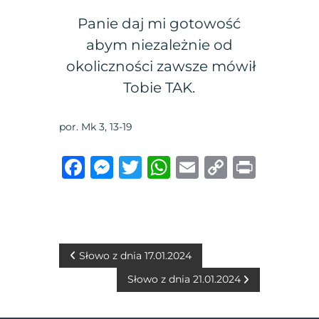
Panie daj mi gotowość
abym niezależnie od
okoliczności zawsze mówił
Tobie TAK.
por. Mk 3, 13-19
F
M
T
W
E
C
P
a
e
w
h
m
o
ri
c
ss
it
at
ai
p
n
e
e
te
s
l
y
t
b
n
r
A
Li
N
Słowo z dnia 17.01.2024
o
g
p
n
Słowo z dnia 21.01.2024
a
o
er
p
k