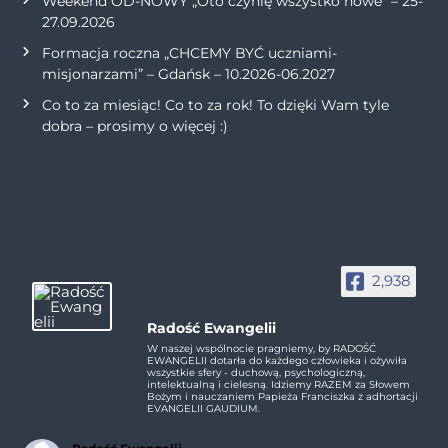
Weekend OD-NOWY „Oto czynię wszystko nowe” – 25-
27.09.2026
Formacja roczna „CHCEMY BYĆ uczniami-
misjonarzami” – Gdańsk – 10.2026-06.2027
Co to za miesiąc! Co to za rok! To dzięki Wam tyle
dobra – prosimy o więcej :)
2,938
Radość Ewangelii
W naszej wspólnocie pragniemy, by RADOŚĆ
EWANGELII dotarła do każdego człowieka i ożywiła
wszystkie sfery - duchową, psychologiczną,
intelektualną i cielesną. Idziemy RAZEM za Słowem
Bożym i nauczaniem Papieża Franciszka z adhortacji
EVANGELII GAUDIUM.