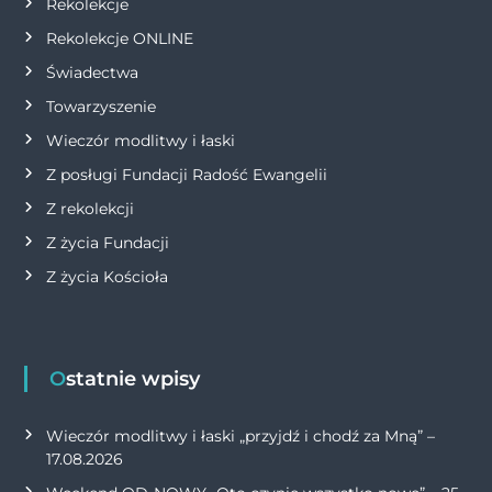
s
Rekolekcje
Rekolekcje ONLINE
u
Świadectwa
Towarzyszenie
Wieczór modlitwy i łaski
Z posługi Fundacji Radość Ewangelii
Z rekolekcji
Z życia Fundacji
Z życia Kościoła
Ostatnie wpisy
Wieczór modlitwy i łaski „przyjdź i chodź za Mną” –
17.08.2026