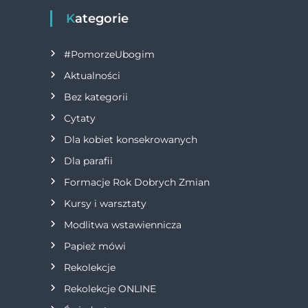
i
Kategorie
g
#PomorzeUbogim
a
Aktualności
Bez kategorii
c
Cytaty
j
Dla kobiet konsekrowanych
Dla parafii
a
Formacje Rok Dobrych Zmian
w
Kursy i warsztaty
Modlitwa wstawiennicza
p
Papież mówi
i
Rekolekcje
s
Rekolekcje ONLINE