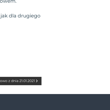
słowem.
 jak dla drugiego
łowo z dnia 21.01.2021