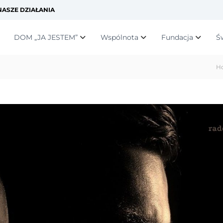
ASZE DZIAŁANIA
DOM „JA JESTEM”
Wspólnota
Fundacja
Ś
H