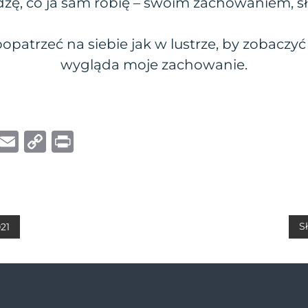
dzę, co ja sam robię – swoim zachowaniem, 
popatrzeć na siebie jak w lustrze, by zobaczyć
wygląda moje zachowanie.
W
E
C
P
h
m
o
ri
at
ai
p
n
s
l
y
t
A
Li
S
021
p
n
p
k