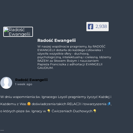
2,938
Radość Ewangelii
W naszej wspólnocie pragniemy, by RADOŚĆ
EWANGELII dotarła do każdego człowieka i
ożywiła wszystkie sfery - duchową,
psychologiczną, intelektualną i cielesną. Idziemy
RAZEM za Słowem Bożym i nauczaniem
Papieża Franciszka z adhortacji EVANGELII
GAUDIUM.
Radość Ewangelii
1 week ago
W dniu wspomnienia św. Ignacego Loyoli pragniemy życzyć Każdej i
Każdemu z Was
doświadczenia takich RELACJI i towarzyszenia
,
o których pisze św. Ignacy w
Ćwiczeniach Duchowych
---