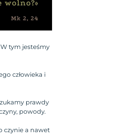
. W tym jesteśmy
ego człowieka i
e szukamy prawdy
yczyny, powody.
o czynie a nawet