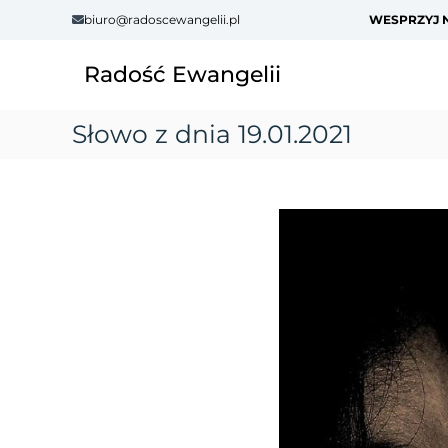
S
biuro@radoscewangelii.pl
WESPRZYJ N
k
i
Radość Ewangelii
p
t
o
Słowo z dnia 19.01.2021
c
o
n
t
e
n
t