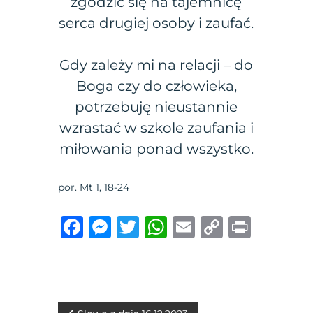
zgodzić się na tajemnicę
serca drugiej osoby i zaufać.
Gdy zależy mi na relacji – do
Boga czy do człowieka,
potrzebuję nieustannie
wzrastać w szkole zaufania i
miłowania ponad wszystko.
por. Mt 1, 18-24
F
M
T
W
E
C
P
a
e
w
h
m
o
ri
c
ss
it
at
ai
p
n
e
e
te
s
l
y
t