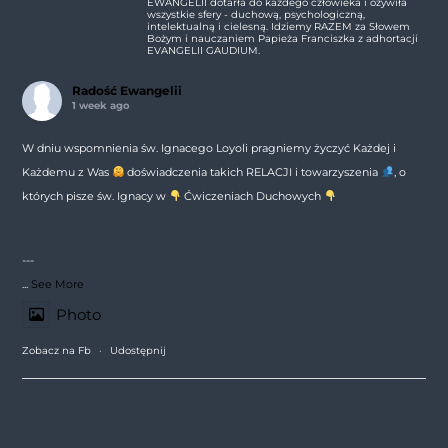
EWANGELII dotarła do każdego człowieka i ożywiła
wszystkie sfery - duchową, psychologiczną,
intelektualną i cielesną. Idziemy RAZEM za Słowem
Bożym i nauczaniem Papieża Franciszka z adhortacji
EVANGELII GAUDIUM.
Radość Ewangelii
1 week ago
W dniu wspomnienia św. Ignacego Loyoli pragniemy życzyć Każdej i
Każdemu z Was
doświadczenia takich RELACJI i towarzyszenia
, o
których pisze św. Ignacy w
Ćwiczeniach Duchowych
---
...
See More
Photo
Zobacz na Fb
·
Udostępnij