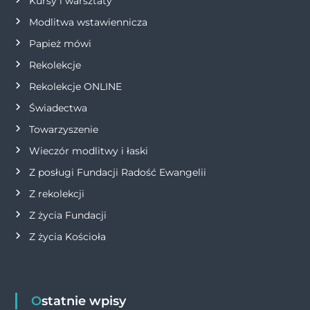
p
Kursy i warsztaty
Modlitwa wstawiennicza
i
Papież mówi
s
Rekolekcje
Rekolekcje ONLINE
u
Świadectwa
Towarzyszenie
Wieczór modlitwy i łaski
Z posługi Fundacji Radość Ewangelii
Z rekolekcji
Z życia Fundacji
Z życia Kościoła
Ostatnie wpisy