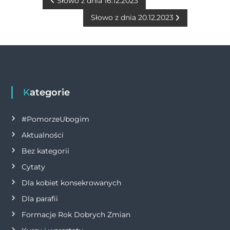
b
n
r
A
Li
N
Słowo z dnia 16.12.2023
o
g
p
n
Słowo z dnia 20.12.2023
a
o
er
p
k
w
k
i
g
Kategorie
a
#PomorzeUbogim
Aktualności
c
Bez kategorii
j
Cytaty
Dla kobiet konsekrowanych
a
Dla parafii
w
Formacje Rok Dobrych Zmian