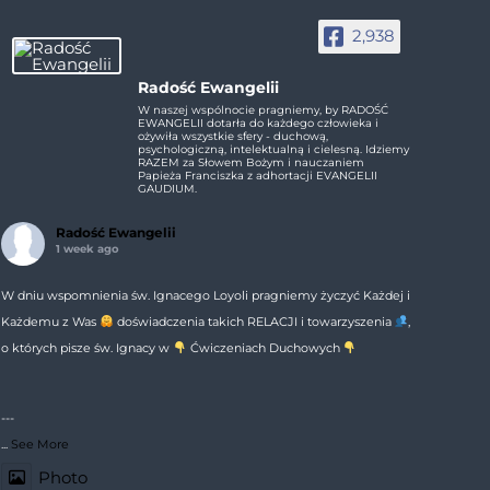
2,938
Radość Ewangelii
W naszej wspólnocie pragniemy, by RADOŚĆ
EWANGELII dotarła do każdego człowieka i
ożywiła wszystkie sfery - duchową,
psychologiczną, intelektualną i cielesną. Idziemy
RAZEM za Słowem Bożym i nauczaniem
Papieża Franciszka z adhortacji EVANGELII
GAUDIUM.
Radość Ewangelii
1 week ago
W dniu wspomnienia św. Ignacego Loyoli pragniemy życzyć Każdej i
Każdemu z Was
doświadczenia takich RELACJI i towarzyszenia
,
o których pisze św. Ignacy w
Ćwiczeniach Duchowych
---
...
See More
Photo