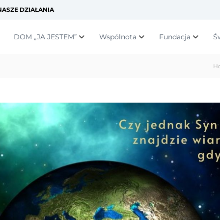
ASZE DZIAŁANIA
DOM „JA JESTEM”
Wspólnota
Fundacja
Ś
H