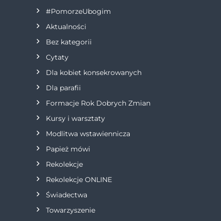
a
#PomorzeUbogim
Aktualności
c
Bez kategorii
j
Cytaty
Dla kobiet konsekrowanych
a
Dla parafii
w
Formacje Rok Dobrych Zmian
p
Kursy i warsztaty
Modlitwa wstawiennicza
i
Papież mówi
s
Rekolekcje
Rekolekcje ONLINE
u
Świadectwa
Towarzyszenie