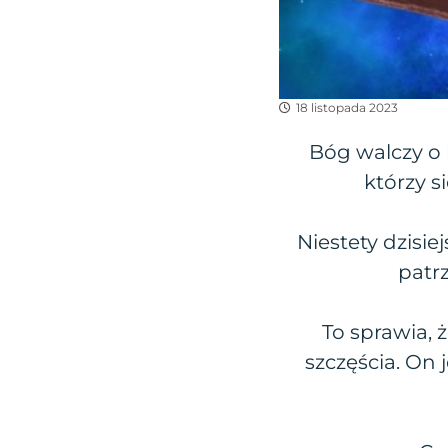
18 listopada 2023
Bóg walczy o 
którzy s
Niestety dzisie
patr
To sprawia,
szczęścia. On 