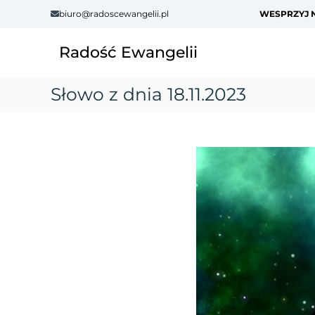
S
biuro@radoscewangelii.pl
WESPRZYJ N
k
i
Radość Ewangelii
p
t
o
Słowo z dnia 18.11.2023
c
o
n
t
e
n
t