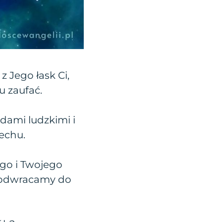
 Jego łask Ci,
u zaufać.
ędami ludzkimi i
echu.
go i Twojego
ię odwracamy do