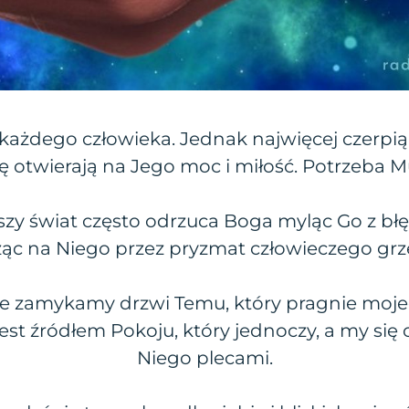
każdego człowieka. Jednak najwięcej czerpią z
ię otwierają na Jego moc i miłość. Potrzeba M
jszy świat często odrzuca Boga myląc Go z bł
ząc na Niego przez pryzmat człowieczego grz
 że zamykamy drzwi Temu, który pragnie moje
jest źródłem Pokoju, który jednoczy, a my s
Niego plecami.