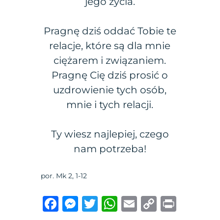
jego życia.
Pragnę dziś oddać Tobie te
relacje, które są dla mnie
ciężarem i związaniem.
Pragnę Cię dziś prosić o
uzdrowienie tych osób,
mnie i tych relacji.
Ty wiesz najlepiej, czego
nam potrzeba!
por. Mk 2, 1-12
F
M
T
W
E
C
P
a
e
w
h
m
o
ri