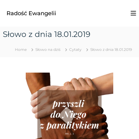
S
k
Radość Ewangelii
i
p
t
Słowo z dnia 18.01.2019
o
c
o
Home
Słowo na dziś
Cytaty
Słowo z dnia 18.01.2019
n
t
e
n
t