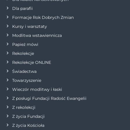
a
Dla parafii
w
Formacje Rok Dobrych Zmian
p
Kursy i warsztaty
Modlitwa wstawiennicza
i
Papież mówi
s
Rekolekcje
Rekolekcje ONLINE
u
Świadectwa
Towarzyszenie
Wieczór modlitwy i łaski
Z posługi Fundacji Radość Ewangelii
Z rekolekcji
Z życia Fundacji
Z życia Kościoła