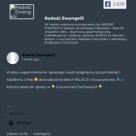
2,938
Radość Ewangelii
W naszej wspólnocie pragniemy, by RADOŚĆ
EWANGELII dotarła do każdego człowieka i ożywiła
wszystkie sfery - duchową, psychologiczną,
intelektualną i cielesną. Idziemy RAZEM za Słowem
Bożym i nauczaniem Papieża Franciszka z adhortacji
EVANGELII GAUDIUM.
Radość Ewangelii
1 week ago
W dniu wspomnienia św. Ignacego Loyoli pragniemy życzyć Każdej i
Każdemu z Was
doświadczenia takich RELACJI i towarzyszenia
, o
których pisze św. Ignacy w
Ćwiczeniach Duchowych
---
...
See More
Photo
Zobacz na Fb
·
Udostępnij