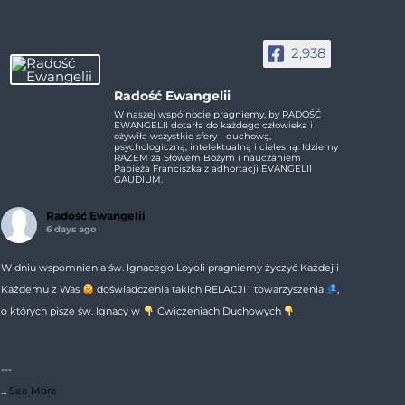
2,938
Radość Ewangelii
W naszej wspólnocie pragniemy, by RADOŚĆ
EWANGELII dotarła do każdego człowieka i
ożywiła wszystkie sfery - duchową,
psychologiczną, intelektualną i cielesną. Idziemy
RAZEM za Słowem Bożym i nauczaniem
Papieża Franciszka z adhortacji EVANGELII
GAUDIUM.
Radość Ewangelii
6 days ago
W dniu wspomnienia św. Ignacego Loyoli pragniemy życzyć Każdej i
Każdemu z Was
doświadczenia takich RELACJI i towarzyszenia
,
o których pisze św. Ignacy w
Ćwiczeniach Duchowych
---
...
See More