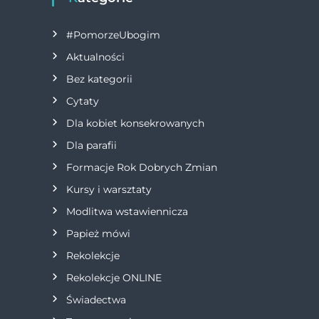
g
#PomorzeUbogim
a
Aktualności
Bez kategorii
c
Cytaty
j
Dla kobiet konsekrowanych
Dla parafii
a
Formacje Rok Dobrych Zmian
w
Kursy i warsztaty
Modlitwa wstawiennicza
p
Papież mówi
i
Rekolekcje
s
Rekolekcje ONLINE
Świadectwa
u