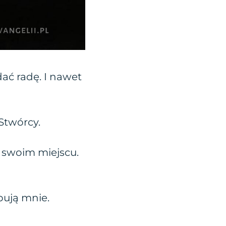
dać radę. I nawet
 Stwórcy.
a swoim miejscu.
pują mnie.