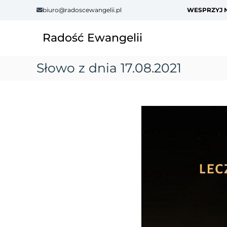
S
biuro@radoscewangelii.pl
WESPRZYJ N
k
i
Radość Ewangelii
p
t
o
Słowo z dnia 17.08.2021
c
o
n
t
e
n
t