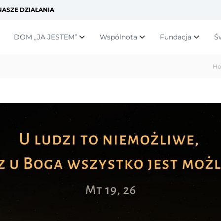
ASZE DZIAŁANIA
DOM „JA JESTEM”
Wspólnota
Fundacja
Ś
H