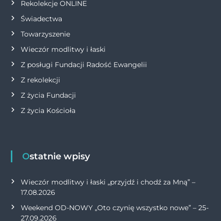
Rekolekcje ONLINE
u
Świadectwa
Towarzyszenie
Wieczór modlitwy i łaski
Z posługi Fundacji Radość Ewangelii
Z rekolekcji
Z życia Fundacji
Z życia Kościoła
Ostatnie wpisy
Wieczór modlitwy i łaski „przyjdź i chodź za Mną” –
17.08.2026
Weekend OD-NOWY „Oto czynię wszystko nowe” – 25-
27.09.2026