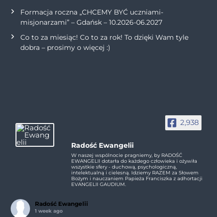
Formacja roczna „CHCEMY BYĆ uczniami-
misjonarzami” – Gdańsk – 10.2026-06.2027
Co to za miesiąc! Co to za rok! To dzięki Wam tyle
dobra – prosimy o więcej :)
2,938
Radość Ewangelii
W naszej wspólnocie pragniemy, by RADOŚĆ
EWANGELII dotarła do każdego człowieka i ożywiła
wszystkie sfery - duchową, psychologiczną,
intelektualną i cielesną. Idziemy RAZEM za Słowem
Bożym i nauczaniem Papieża Franciszka z adhortacji
EVANGELII GAUDIUM.
Radość Ewangelii
1 week ago