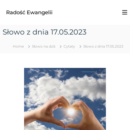
S
k
Radość Ewangelii
i
p
t
Słowo z dnia 17.05.2023
o
c
o
Home
Słowo na dziś
Cytaty
Słowo z dnia 17.05.2023
n
t
e
n
t