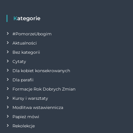
i
g
Kategorie
a
#PomorzeUbogim
Aktualności
c
Bez kategorii
j
Cytaty
Dla kobiet konsekrowanych
a
Dla parafii
w
Formacje Rok Dobrych Zmian
p
Kursy i warsztaty
Modlitwa wstawiennicza
i
Papież mówi
s
Rekolekcje